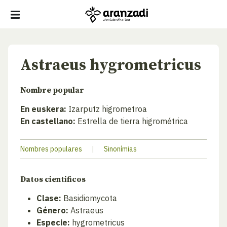
Astraeus hygrometricus
Nombre popular
En euskera:
Izarputz higrometroa
En castellano:
Estrella de tierra higrométrica
Nombres populares
|
Sinonímias
Datos cientificos
Clase:
Basidiomycota
Género:
Astraeus
Especie:
hygrometricus