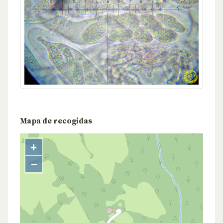
Mapa de recogidas
+
−