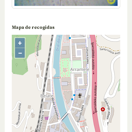
Mapa de recogidas
+
−