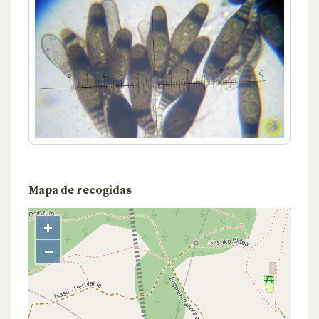
Mapa de recogidas
+
−