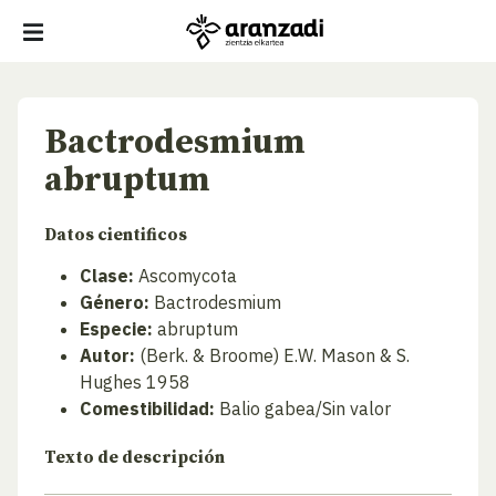
Bactrodesmium
abruptum
Datos cientificos
Clase:
Ascomycota
Género:
Bactrodesmium
Especie:
abruptum
Autor:
(Berk. & Broome) E.W. Mason & S.
Hughes 1958
Comestibilidad:
Balio gabea/Sin valor
Texto de descripción