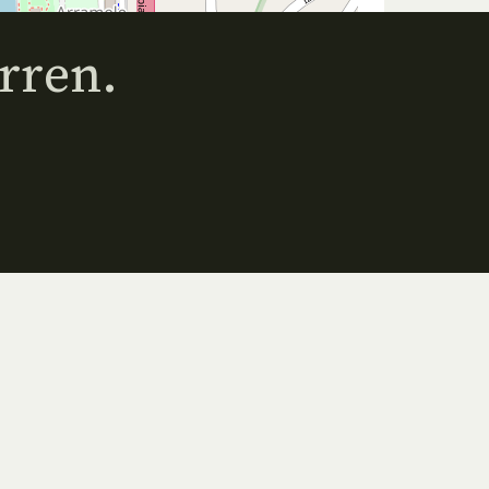
rren.