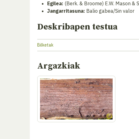
Egilea:
(Berk. & Broome) E.W. Mason & 
Jangarritasuna:
Balio gabea/Sin valor
Deskribapen testua
Bilketak
Argazkiak