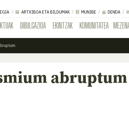
EGIA
ARTXIBOA ETA BILDUMAK
MUNIBE
DENDA
EKTUAK
DIBULGAZIOA
EKINTZAK
KOMUNITATEA
MEZEN
abruptum
esmium abruptum