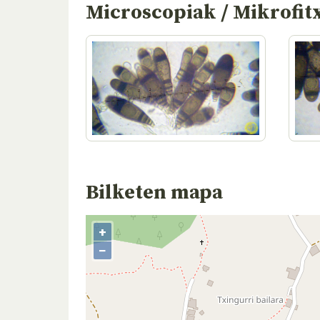
Microscopiak / Mikrofit
Bilketen mapa
+
−