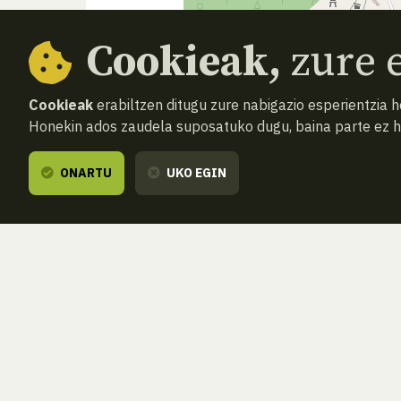
Cookieak,
zure e
Cookieak
erabiltzen ditugu zure nabigazio esperientzia 
Honekin ados zaudela suposatuko dugu, baina parte ez 
ONARTU
UKO EGIN