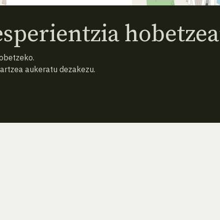
sperientzia hobetzea
hobetzeko.
hartzea aukeratu dezakezu.
AURREKO ESPEZIEA
ATZERA
HURRENGO ESPEZIEA