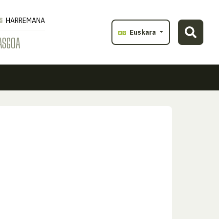
HARREMANA
Euskara
ASGOA