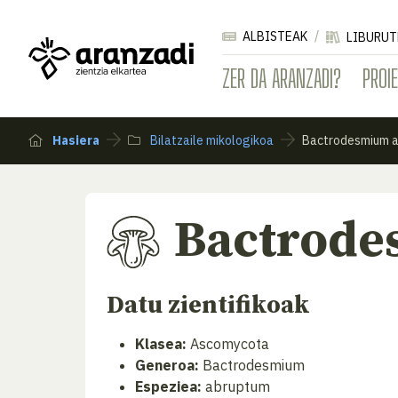
ALBISTEAK
LIBURUT
ZER DA ARANZADI?
PROI
Hasiera
Bilatzaile mikologikoa
Bactrodesmium 
Bactrod
Datu zientifikoak
Klasea:
Ascomycota
Generoa:
Bactrodesmium
Espeziea:
abruptum