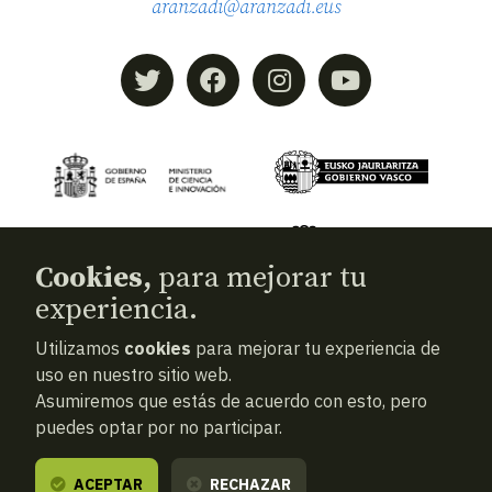
aranzadi@aranzadi.eus
Cookies,
para mejorar tu
experiencia.
Utilizamos
cookies
para mejorar tu experiencia de
© 2026
Aranzadi — Zientzia elkartea
uso en nuestro sitio web.
Asumiremos que estás de acuerdo con esto, pero
Términos y condiciones
puedes optar por no participar.
Política de privacidad
Cookies
ACEPTAR
RECHAZAR