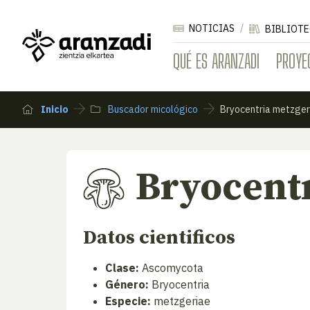
NOTICIAS
BIBLIOTE
QUÉ ES ARANZADI
PROYE
Inicio
Buscador micológico
Bryocentria metzger
Bryocent
Datos cientificos
Clase:
Ascomycota
Género:
Bryocentria
Especie:
metzgeriae