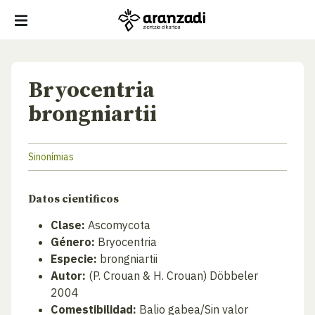
Bryocentria
brongniartii
Sinonímias
Datos cientificos
Clase:
Ascomycota
Género:
Bryocentria
Especie:
brongniartii
Autor:
(P. Crouan & H. Crouan) Döbbeler
2004
Comestibilidad:
Balio gabea/Sin valor