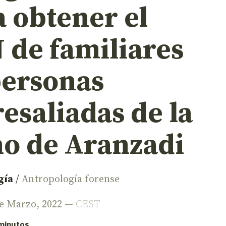
 obtener el
 de familiares
personas
esaliadas de la
o de Aranzadi
gía
/
Antropología forense
de Marzo, 2022 —
CEST
 minutos