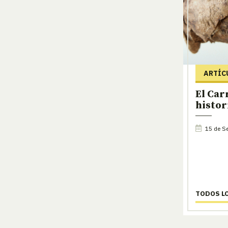
ARTÍC
El Car
histori
15 de Se
TODOS L