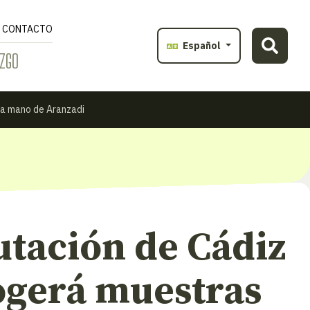
CONTACTO
Español
ZGO
la mano de Aranzadi
utación de Cádiz
ogerá muestras