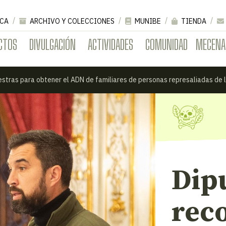
CA
ARCHIVO Y COLECCIONES
MUNIBE
TIENDA
CTOS
DIVULGACIÓN
ACTIVIDADES
COMUNIDAD
MECENA
stras para obtener el ADN de familiares de personas represaliadas de 
Dip
rec