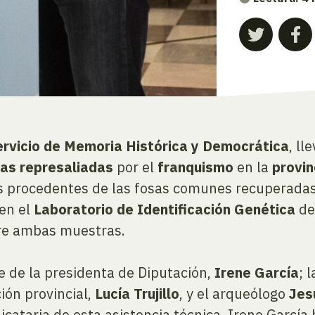
ervicio de Memoria Histórica y Democrática
, ll
as represaliadas
por el
franquismo
en la
provin
 procedentes de las fosas comunes recuperadas 
 en el
Laboratorio de Identificación Genética
de
tre ambas muestras.
e de la presidenta de Diputación,
Irene García
; 
ción provincial,
Lucía Trujillo
, y el arqueólogo
Jes
dicataria de esta asistencia técnica. Irene Garc