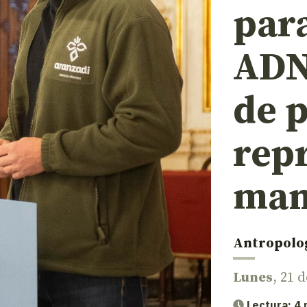
para
ADN
de 
repr
man
Antropolo
Lunes
, 21 
Lectura: 4