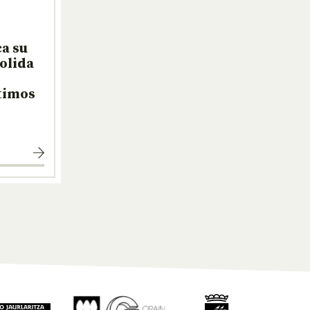
a su
solida
ltimos