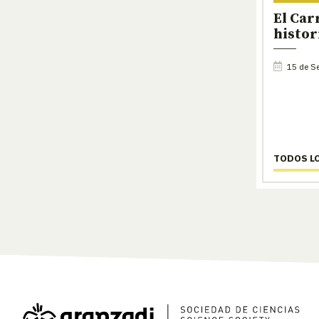
El Car
histori
15 de Se
TODOS L