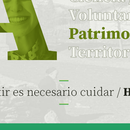
Volunta
Patrim
Territo
ir es necesario cuidar /
H