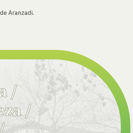
 de Aranzadi.
ia
/
eza
/
/