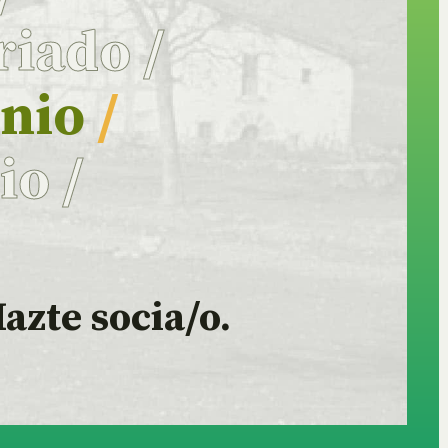
riado
/
onio
/
rio
/
azte socia/o.