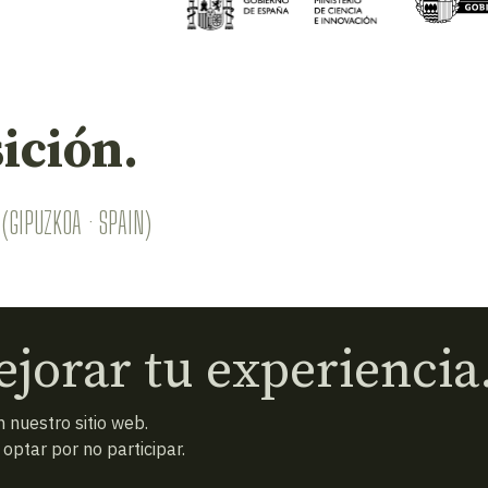
ición.
(GIPUZKOA · SPAIN)
jorar tu experiencia
 nuestro sitio web.
ptar por no participar.