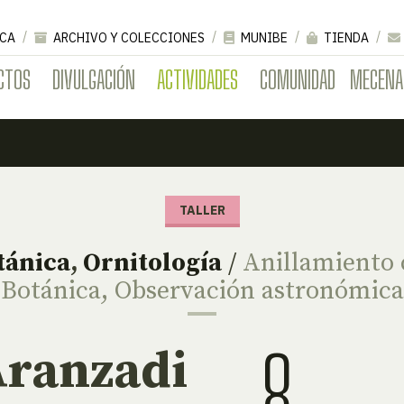
CA
ARCHIVO Y COLECCIONES
MUNIBE
TIENDA
CTOS
DIVULGACIÓN
ACTIVIDADES
COMUNIDAD
MECENA
TALLER
tánica
,
Ornitología
/
Anillamiento c
Botánica
,
Observación astronómica
8
Aranzadi