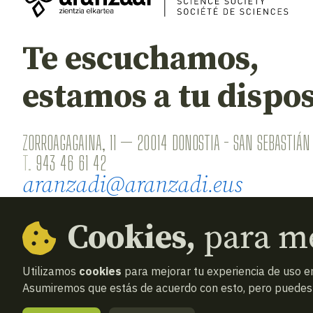
Te escuchamos,
estamos a tu dispos
ZORROAGAGAINA, 11 — 20014 DONOSTIA - SAN SEBASTIÁN 
T.
943 46 61 42
aranzadi@aranzadi.eus
Cookies,
para me
Utilizamos
cookies
para mejorar tu experiencia de uso en
Asumiremos que estás de acuerdo con esto, pero puedes o