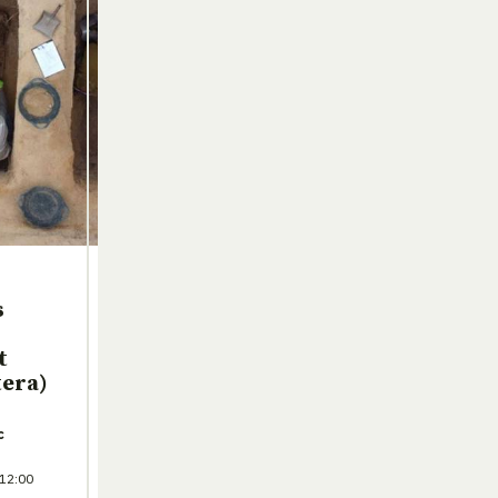
s
t
era)
c
 12:00