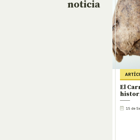
noticia
ARTÍC
El Car
histori
15 de Se