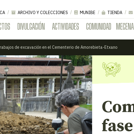
CA
ARCHIVO Y COLECCIONES
MUNIBE
TIENDA
CTOS
DIVULGACIÓN
ACTIVIDADES
COMUNIDAD
MECENA
 trabajos de excavación en el Cementerio de Amorebieta-Etxano
Com
fase