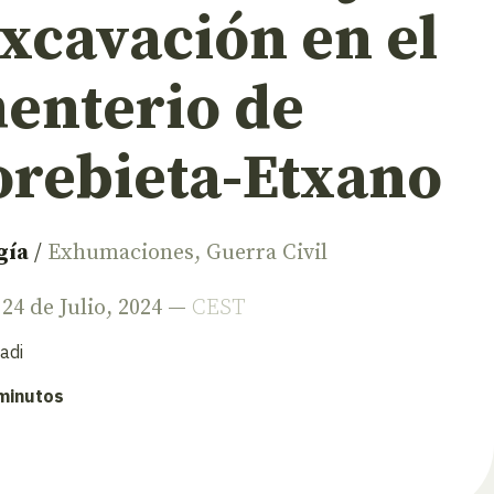
xcavación en el
enterio de
rebieta-Etxano
gía
/
Exhumaciones
,
Guerra Civil
 24 de Julio, 2024 —
CEST
adi
 minutos