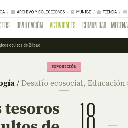
CA
ARCHIVO Y COLECCIONES
MUNIBE
TIENDA
CTOS
DIVULGACIÓN
ACTIVIDADES
COMUNIDAD
MECENA
icos ocultos de Bilbao
EXPOSICIÓN
ogía
/
Desafío ecosocial
,
Educación 
18
 tesoros
ultos de