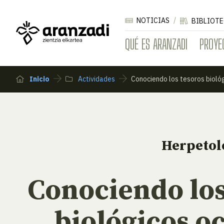
NOTICIAS
BIBLIOTE
QUÉ ES ARANZADI
PROYE
Inicio
Actividades
Conociendo los tesoros biológ
Herpetol
Conociendo los
biológicos oc