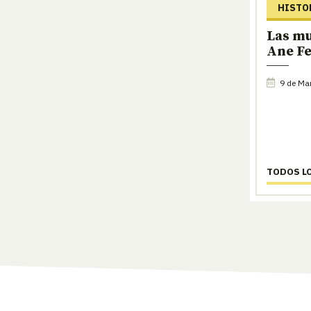
HISTO
Las mu
Ane F
9 de Ma
TODOS L