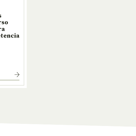
s
rso
ra
tencia