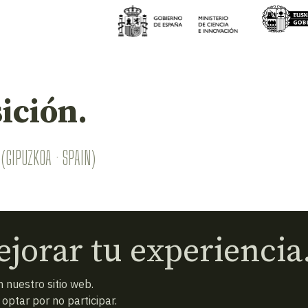
ición.
(GIPUZKOA · SPAIN)
jorar tu experiencia
 nuestro sitio web.
ptar por no participar.