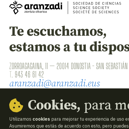
Te escuchamos,
estamos a tu dispos
ZORROAGAGAINA, 11 — 20014 DONOSTIA - SAN SEBASTIÁN 
T.
943 46 61 42
aranzadi@aranzadi.eus
Cookies,
para me
Utilizamos
cookies
para mejorar tu experiencia de uso en
Asumiremos que estás de acuerdo con esto, pero puedes o