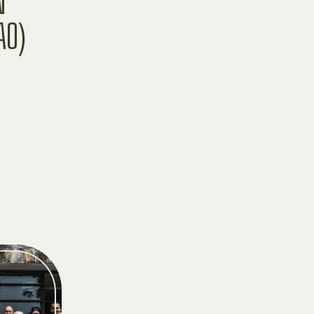
N
AO)