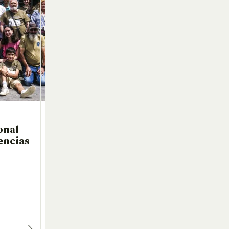
onal
encias