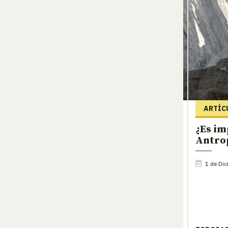
ARTÍC
¿Es im
Antro
1 de Dic