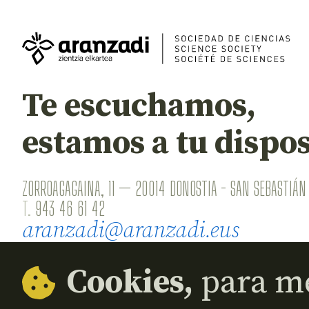
Te escuchamos,
estamos a tu dispos
ZORROAGAGAINA, 11 — 20014 DONOSTIA - SAN SEBASTIÁN 
T.
943 46 61 42
aranzadi@aranzadi.eus
Cookies,
para me