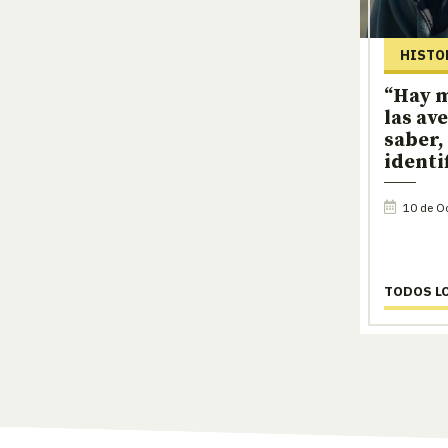
HISTO
“Hay m
las av
saber,
identi
10 de Oc
TODOS L