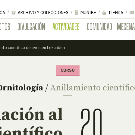
CA
ARCHIVO Y COLECCIONES
MUNIBE
TIENDA
CTOS
DIVULGACIÓN
ACTIVIDADES
COMUNIDAD
MECENA
ento científico de aves en Lekunberri
CURSO
Ornitología
/
Anillamiento científic
20
iación al
ientífico