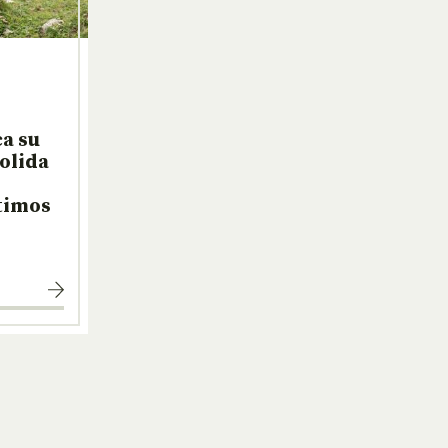
a su
solida
ltimos