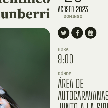
AGOSTO
2023
kunberri
DOMINGO
HORA
9:00
DÓNDE
ÁREA DE
AUTOCARAVANAS
JUNTO A LA SID