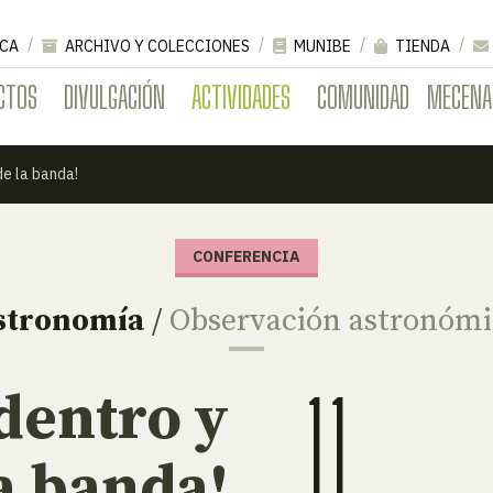
CA
ARCHIVO Y COLECCIONES
MUNIBE
TIENDA
CTOS
DIVULGACIÓN
ACTIVIDADES
COMUNIDAD
MECENA
de la banda!
CONFERENCIA
stronomía
/
Observación astronómi
11
 dentro y
a banda!