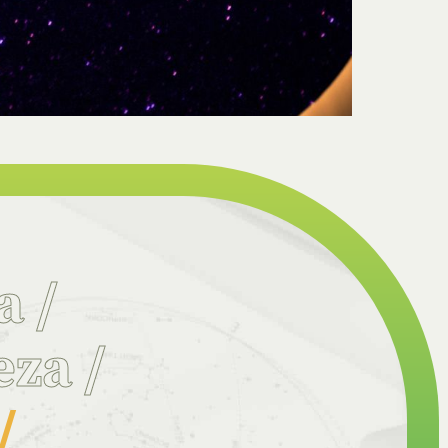
ia
/
eza
/
/