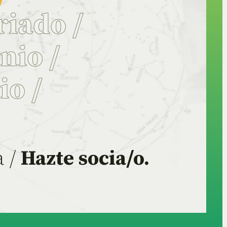
riado
/
onio
/
rio
/
a /
Hazte socia/o.