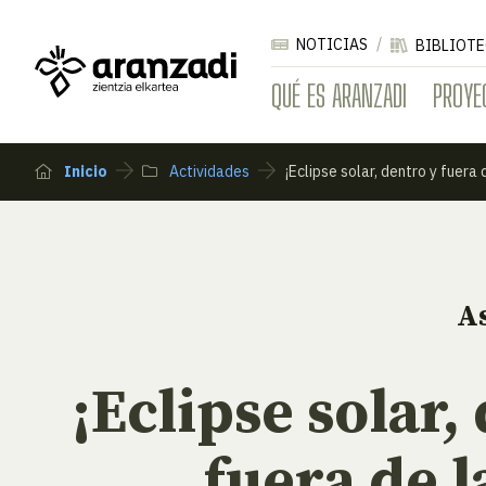
NOTICIAS
BIBLIOTE
QUÉ ES ARANZADI
PROYE
Inicio
Actividades
¡Eclipse solar, dentro y fuera 
A
¡Eclipse solar,
fuera de l