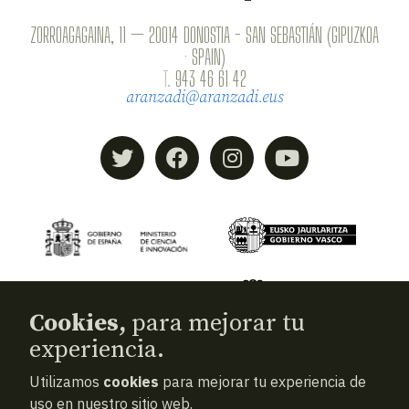
ZORROAGAGAINA, 11 — 20014 DONOSTIA - SAN SEBASTIÁN (GIPUZKOA
· SPAIN)
T.
943 46 61 42
aranzadi@aranzadi.eus
Cookies,
para mejorar tu
experiencia.
Utilizamos
cookies
para mejorar tu experiencia de
© 2026
Aranzadi — Zientzia elkartea
uso en nuestro sitio web.