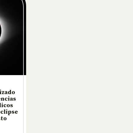
izado
encias
licos
clipse
sto