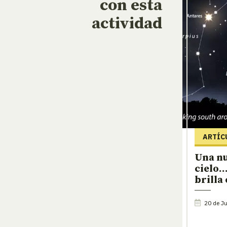
con esta
actividad
ARTÍC
Una nu
cielo…
brilla
20 de Ju