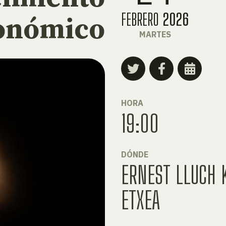
FEBRERO
2026
onómico
MARTES
HORA
19:00
DÓNDE
ERNEST LLUCH 
ETXEA