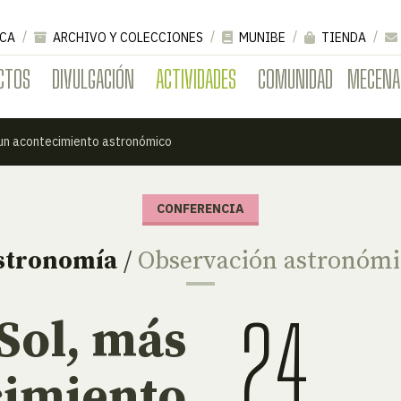
CA
ARCHIVO Y COLECCIONES
MUNIBE
TIENDA
CTOS
DIVULGACIÓN
ACTIVIDADES
COMUNIDAD
MECENA
 un acontecimiento astronómico
CONFERENCIA
stronomía
/
Observación astronómi
24
 Sol, más
cimiento