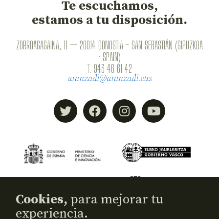
Te escuchamos,
estamos a tu disposición.
ZORROAGAGAINA, 11 — 20014 DONOSTIA - SAN SEBASTIÁN (GIPUZKOA
· SPAIN)
T.
943 46 61 42
aranzadi@aranzadi.eus
Cookies,
para mejorar tu
experiencia.