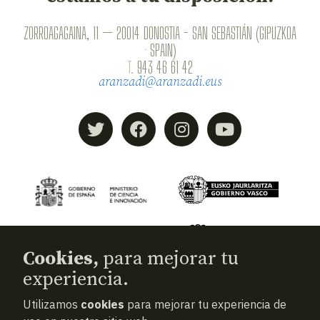
ZORROAGAGAINA, 11 — 20014 DONOSTIA - SAN SEBASTIÁN (GIPUZKOA
· SPAIN)
T.
943 46 61 42
aranzadi@aranzadi.eus
Cookies,
para mejorar tu
experiencia.
Utilizamos
cookies
para mejorar tu experiencia de
© 2026
Aranzadi — Zientzia elkartea