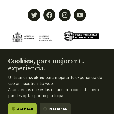
Cookies,
para mejorar tu
experiencia.
Utilizamos
cookies
para mejorar tu experiencia de
© 2026
Aranzadi — Zientzia elkartea
uso en nuestro sitio web.
Asumiremos que estás de acuerdo con esto, pero
Términos y condiciones
puedes optar por no participar.
Política de privacidad
Cookies
ACEPTAR
RECHAZAR