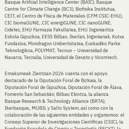
Basque Artifcial Intelligence Center (BAIC), Basque
Centre for Climate Change (BC3), Biofisika Institutua,
CEIT, el Centro de Física de Materiales (CFM CSIC-EHU),
CIC biomaGUNE, ,CIC energiGUNE, CIC nanoGUNE,
Cidetec, EHU Farmazia Fakultatea, EHU Ingeniaritza
Eskola Gipuzkoa, EESS Bilbao, Ikerlan, Ingeniariak, Kutxa
Fundazioa, Mondragon Unibertsitatea, Euskadiko Parke
Teknologikoa, POLYMAT, Tecnun – Universidad de
Navarra, Tecnalia, Universidad de Deusto y Vicomtech.
Emakumeak Zientzian 2026 cuenta con el apoyo
destacado de la Diputación Foral de Bizkaia, la
Diputación Foral de Gipuzkoa, Diputación Foral de Álava,
Fomento San Sebastián, Bilbao Ekintza, la alianza
Basque Research & Technology Alliance (BRTA),
Ikerbasque,, MUBIL y Salto System, así como con la
colaboración de las siguientes entidades y organismos: el
Consejo Superior de Investigaciones Científicas (CSIC), la
Fundación Española de Ciencia y Tecnología (FECYT), la