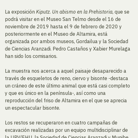
La exposición
K
i
p
u
t
z
.
U
n
a
b
i
s
m
o
e
n
l
a
P
r
e
h
i
s
t
o
r
i
a
, que se
podrá visitar en el Museo San Telmo desde el 16 de
noviembre de 2019 hasta el 9 de febrero de 2020 y
posteriormente en el Museo de Altamira, está
organizada por ambos museos, Gordailua y la Sociedad
de Ciencias Aranzadi. Pedro Castaños y Xabier Murelaga
han sido los comisarios.
La muestra nos acerca a aquel paisaje desaparecido a
través de esqueletos de reno, ciervo y bisonte -destaca
un cráneo de este último animal que está casi completo
y que es único en la península-, así como una
reproducción del friso de Altamira en el que se aprecia
un espectacular bisonte.
Los restos se recuperaron en cuatro campañas de
excavación realizadas por un equipo multidisciplinar de
la UPV/EHU, la Sociedad de Ciencias Aranzadi y Munibe