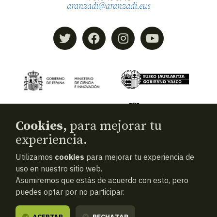
aranzadi@aranzadi.eus
Cookies,
para mejorar tu
experiencia.
Utilizamos
cookies
para mejorar tu experiencia de
© 2026
Aranzadi — Zientzia elkartea
uso en nuestro sitio web.
Asumiremos que estás de acuerdo con esto, pero
Términos y condiciones
puedes optar por no participar.
Política de privacidad
Cookies