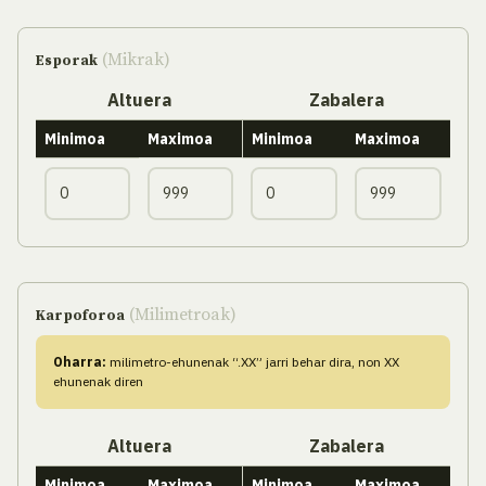
(Mikrak)
Esporak
Altuera
Zabalera
Minimoa
Maximoa
Minimoa
Maximoa
(Milimetroak)
Karpoforoa
Oharra:
milimetro-ehunenak “.XX” jarri behar dira, non XX
ehunenak diren
Altuera
Zabalera
Minimoa
Maximoa
Minimoa
Maximoa