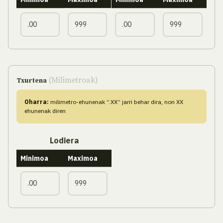
(Milimetroak)
Txurtena
Oharra:
milimetro-ehunenak “.XX” jarri behar dira, non XX
ehunenak diren
Lodiera
Minimoa
Maximoa