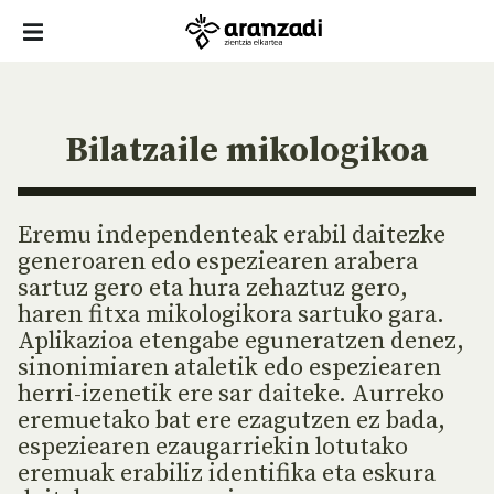
Bilatzaile mikologikoa
Eremu independenteak erabil daitezke
generoaren edo espeziearen arabera
sartuz gero eta hura zehaztuz gero,
haren fitxa mikologikora sartuko gara.
Aplikazioa etengabe eguneratzen denez,
sinonimiaren ataletik edo espeziearen
herri-izenetik ere sar daiteke. Aurreko
eremuetako bat ere ezagutzen ez bada,
espeziearen ezaugarriekin lotutako
eremuak erabiliz identifika eta eskura