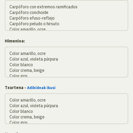
Himenioa:
Txurtena -
Adibideak ikusi