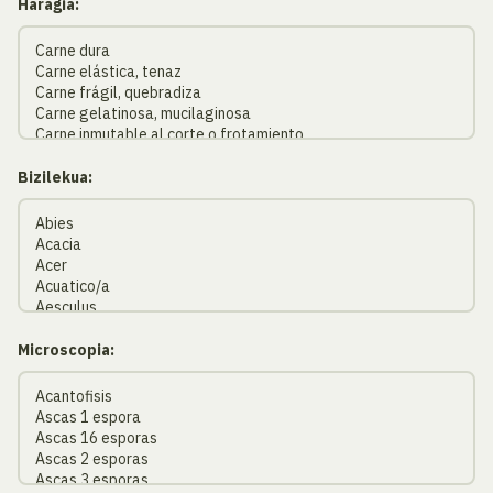
Haragia:
Bizilekua:
Microscopia: