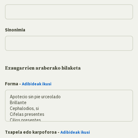
Sinonimia
Ezaugarrien araberako bilaketa
Forma -
Adibideak ikusi
Txapela edo karpoforoa -
Adibideak ikusi