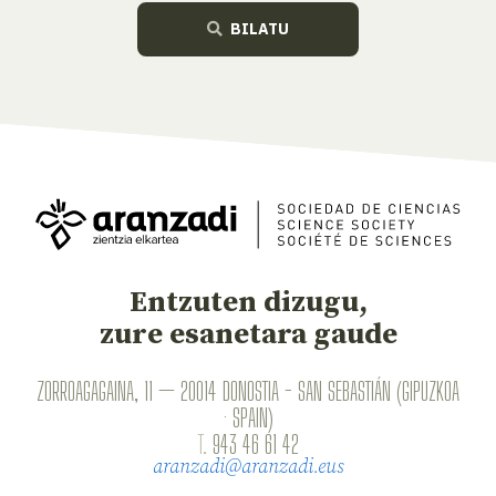
BILATU
Entzuten dizugu,
zure esanetara gaude
ZORROAGAGAINA, 11 — 20014 DONOSTIA - SAN SEBASTIÁN (GIPUZKOA
· SPAIN)
T.
943 46 61 42
aranzadi@aranzadi.eus