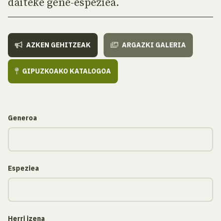
daiteke gene-espeziea.
AZKEN GEHITZEAK
ARGAZKI GALERIA
GIPUZKOAKO KATALOGOA
Generoa
Espeziea
Herri izena