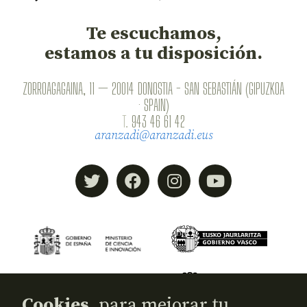
Te escuchamos,
estamos a tu disposición.
ZORROAGAGAINA, 11 — 20014 DONOSTIA - SAN SEBASTIÁN (GIPUZKOA
· SPAIN)
T.
943 46 61 42
aranzadi@aranzadi.eus
Cookies,
para mejorar tu