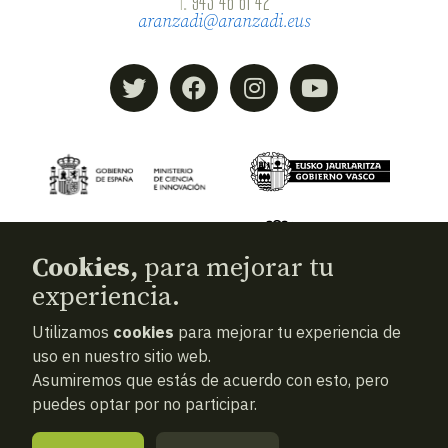
T.
943 46 61 42
aranzadi@aranzadi.eus
Cookies,
para mejorar tu
experiencia.
Utilizamos
cookies
para mejorar tu experiencia de
© 2026
Aranzadi — Zientzia elkartea
uso en nuestro sitio web.
Asumiremos que estás de acuerdo con esto, pero
Términos y condiciones
puedes optar por no participar.
Política de privacidad
Cookies