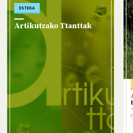
ESTEKA
Artikutzako Ttanttak