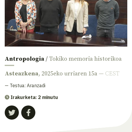
Antropologia
/
Tokiko memoria historikoa
Asteazkena
, 2025eko urriaren 15a —
CEST
— Testua:
Aranzadi
Irakurketa: 2 minutu