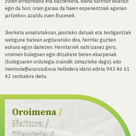
zuten errepresioa eta bazterketa, baina sarritan isilarazi
egin da hori; orain garaia da haien esperientziak agerian
jartzeko», azaldu zuen Bucesek.
Ikerketa amaitutakoan, jasotako datuak eta testigantzak
webgune batean argitaratuko dira, herritar guztien
eskura egon daitezen. Herritarrek nahi izanez gero,
oroimen bulegoan egin ditzakete beren ekarpenak
(bulegoaren ordutegia oraindik zehazteke dago), edo
memoria@aranzadi.eus helbidera idatzi edota 943 46 61
42 zenbakira deitu.
Oroimena
/
Natura
/
Zientzia
/