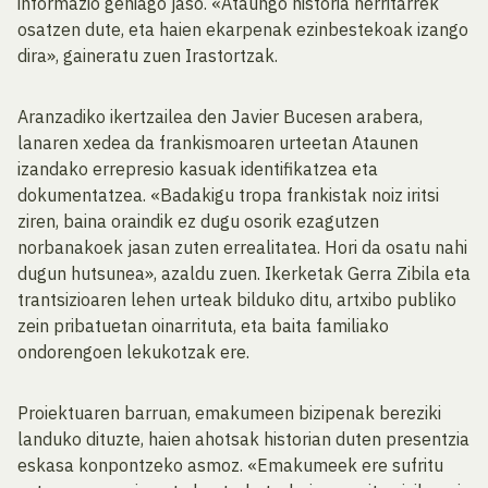
informazio gehiago jaso. «Ataungo historia herritarrek
osatzen dute, eta haien ekarpenak ezinbestekoak izango
dira», gaineratu zuen Irastortzak.
Aranzadiko ikertzailea den Javier Bucesen arabera,
lanaren xedea da frankismoaren urteetan Ataunen
izandako errepresio kasuak identifikatzea eta
dokumentatzea. «Badakigu tropa frankistak noiz iritsi
ziren, baina oraindik ez dugu osorik ezagutzen
norbanakoek jasan zuten errealitatea. Hori da osatu nahi
dugun hutsunea», azaldu zuen. Ikerketak Gerra Zibila eta
trantsizioaren lehen urteak bilduko ditu, artxibo publiko
zein pribatuetan oinarrituta, eta baita familiako
ondorengoen lekukotzak ere.
Proiektuaren barruan, emakumeen bizipenak bereziki
landuko dituzte, haien ahotsak historian duten presentzia
eskasa konpontzeko asmoz. «Emakumeek ere sufritu