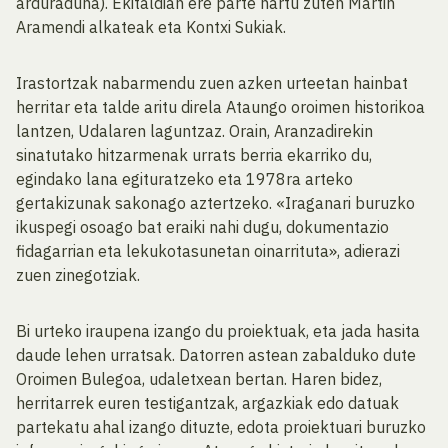
arduraduna). Ekitaldian ere parte hartu zuten Martin
Aramendi alkateak eta Kontxi Sukiak.
Irastortzak nabarmendu zuen azken urteetan hainbat
herritar eta talde aritu direla Ataungo oroimen historikoa
lantzen, Udalaren laguntzaz. Orain, Aranzadirekin
sinatutako hitzarmenak urrats berria ekarriko du,
egindako lana egituratzeko eta 1978ra arteko
gertakizunak sakonago aztertzeko. «Iraganari buruzko
ikuspegi osoago bat eraiki nahi dugu, dokumentazio
fidagarrian eta lekukotasunetan oinarrituta», adierazi
zuen zinegotziak.
Bi urteko iraupena izango du proiektuak, eta jada hasita
daude lehen urratsak. Datorren astean zabalduko dute
Oroimen Bulegoa, udaletxean bertan. Haren bidez,
herritarrek euren testigantzak, argazkiak edo datuak
partekatu ahal izango dituzte, edota proiektuari buruzko