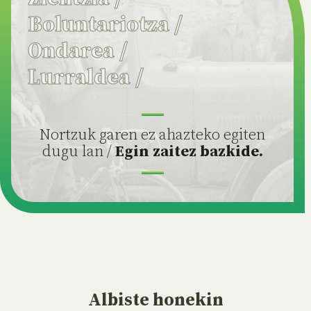
Boluntariotza
/
Ondarea
/
Lurraldea
/
Nortzuk garen ez ahazteko egiten
dugu lan /
Egin zaitez bazkide.
Albiste
honekin