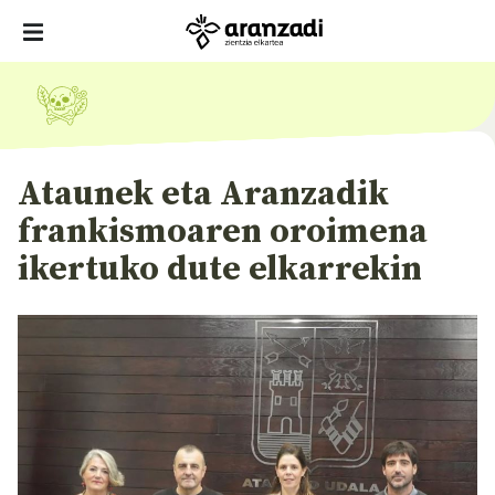
Ataunek eta Aranzadik
frankismoaren oroimena
ikertuko dute elkarrekin