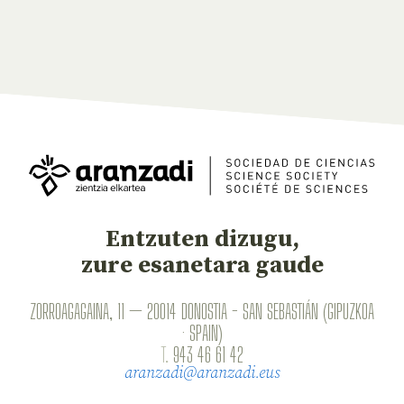
Entzuten dizugu,
zure esanetara gaude
ZORROAGAGAINA, 11 — 20014 DONOSTIA - SAN SEBASTIÁN (GIPUZKOA
· SPAIN)
T.
943 46 61 42
aranzadi@aranzadi.eus