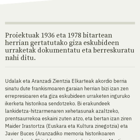
Proiektuak 1936 eta 1978 bitartean
herrian gertatutako giza eskubideen
urraketak dokumentatu eta berreskuratu
nahi ditu.
Udalak eta Aranzadi Zientzia Elkarteak akordio berria
sinatu dute frankismoaren garaian herrian bizi izan zen
errepresioaren eta giza eskubideen urraketen inguruko
ikerketa historikoa sendotzeko. Bi erakundeek
lankidetza-hitzarmenaren xehetasunak azaltzeko,
prentsaurrekoa eskaini zuten atzo, eta bertan izan ziren
Maider Irastortza (Euskara eta Kultura zinegotzia) eta
Javier Buces (Aranzadiko memoria historikoaren