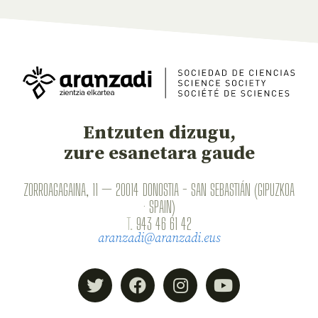
Entzuten dizugu,
zure esanetara gaude
ZORROAGAGAINA, 11 — 20014 DONOSTIA - SAN SEBASTIÁN (GIPUZKOA
· SPAIN)
T.
943 46 61 42
aranzadi@aranzadi.eus