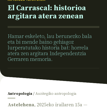
El Carrascal: historioa
argitara atera zenean
Hamar eskeleto, lau berunezko bala
eta bi mende baino gehiagoz
lurperatutako historia bat: horrela
atera zen argitara Independentzia
Gerraren memoria.
Antropologia
/
Auzitegiko antropologia
Astelehena
, 2025eko irailaren 15a —