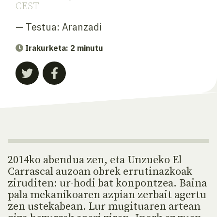
CEST
— Testua:
Aranzadi
Irakurketa: 2 minutu
2014ko abendua zen, eta Unzueko El
Carrascal auzoan obrek errutinazkoak
ziruditen: ur-hodi bat konpontzea. Baina
pala mekanikoaren azpian zerbait agertu
zen ustekabean. Lur mugituaren artean