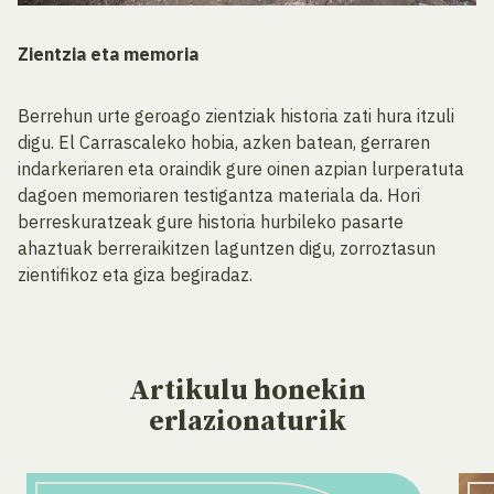
Zientzia eta memoria
Berrehun urte geroago zientziak historia zati hura itzuli
digu. El Carrascaleko hobia, azken batean, gerraren
indarkeriaren eta oraindik gure oinen azpian lurperatuta
dagoen memoriaren testigantza materiala da. Hori
berreskuratzeak gure historia hurbileko pasarte
ahaztuak berreraikitzen laguntzen digu, zorroztasun
zientifikoz eta giza begiradaz.
Artikulu
honekin
erlazionaturik