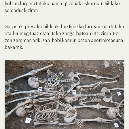
hobian lurperatutako hamar gizonak liskarrean hildako
soldaduak ziren.
Gorpuak, presaka bilduak, buztinezko lurrean zulatutako
eta lur mugituaz estalitako zanga batean utzi ziren. Ez
zen zeremoniarik izan, hobi komun baten anonimotasuna
bakarrik.