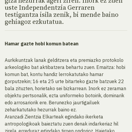
giza hezurrak ageri ziren. Inork ez zuen
uste Independentzia Gerraren
testigantza isila zenik, bi mende baino
gehiagoz ezkutatua.
Hamar gazte hobi komun batean
Aurkikuntzak lanak gelditzera eta premiazko protokolo
arkeologiko bat aktibatzera behartu zuen. Emaitza: hobi
komun bat, kontu handiz lerrokatutako hamar
gorputzekin; 16 eta 25 urte bitarteko gazte batzuek 22
bala zituzten, horietako sei bizkarrean. Inork ez zeraman
objektu pertsonalik, ezta uniformeko botoirik, dominarik
edo arrosariorik ere. Berunezko jaurtigailuek
zeharkatutako hezurrak baino ez.
Aranzadi Zientzia Elkarteak egindako ikerketa
antropologikoak baieztatu zuen denak indarkeriaz hil
zirela, erreduraz egindako tiroen ondorioz. Haietako