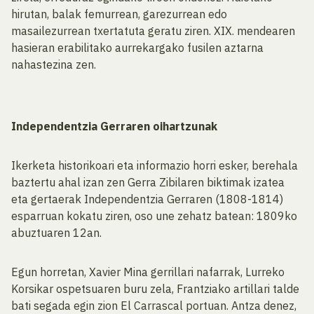
hirutan, balak femurrean, garezurrean edo
masailezurrean txertatuta geratu ziren. XIX. mendearen
hasieran erabilitako aurrekargako fusilen aztarna
nahastezina zen.
Independentzia Gerraren oihartzunak
Ikerketa historikoari eta informazio horri esker, berehala
baztertu ahal izan zen Gerra Zibilaren biktimak izatea
eta gertaerak Independentzia Gerraren (1808-1814)
esparruan kokatu ziren, oso une zehatz batean: 1809ko
abuztuaren 12an.
Egun horretan, Xavier Mina gerrillari nafarrak, Lurreko
Korsikar ospetsuaren buru zela, Frantziako artillari talde
bati segada egin zion El Carrascal portuan. Antza denez,