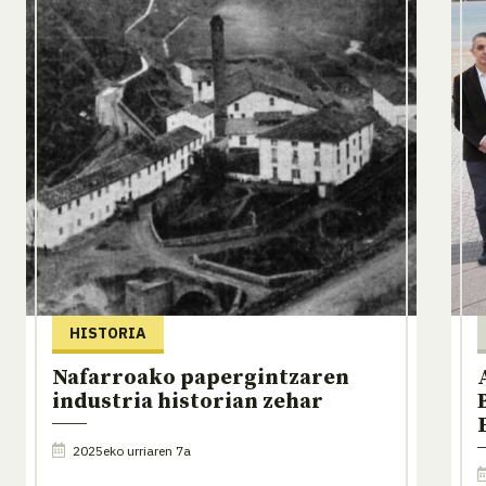
HISTORIA
Nafarroako papergintzaren
industria historian zehar
2025eko urriaren 7a