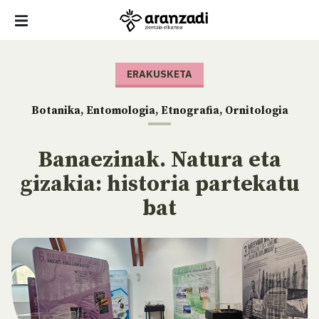
ERAKUSKETA
Botanika
,
Entomologia
,
Etnografia
,
Ornitologia
Banaezinak. Natura eta
gizakia: historia partekatu
bat