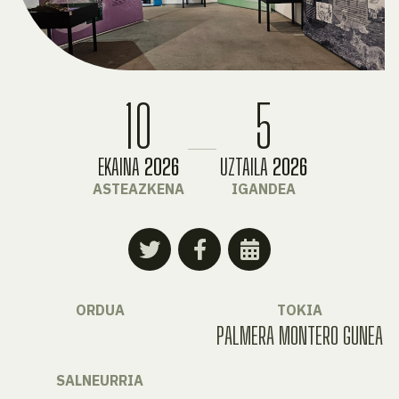
10
5
EKAINA
2026
UZTAILA
2026
ASTEAZKENA
IGANDEA
ORDUA
TOKIA
PALMERA MONTERO GUNEA
SALNEURRIA