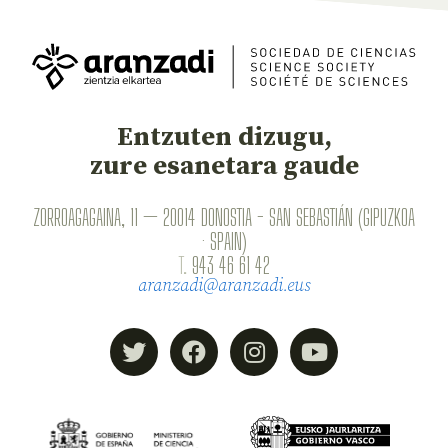
Entzuten dizugu,
zure esanetara gaude
ZORROAGAGAINA, 11 — 20014 DONOSTIA - SAN SEBASTIÁN (GIPUZKOA
· SPAIN)
T.
943 46 61 42
aranzadi@aranzadi.eus