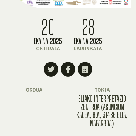
20
28
EKAINA
2025
EKAINA
2025
OSTIRALA
LARUNBATA
ORDUA
TOKIA
ELIAKO INTERPRETAZIO
ZENTROA (ASUNCIÓN
KALEA, 6.A, 31486 ELIA,
NAFARROA)