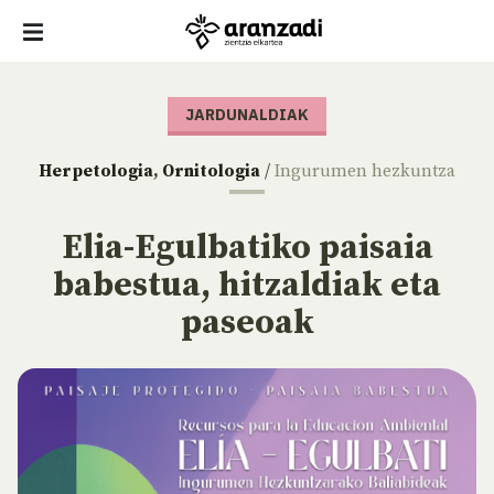
JARDUNALDIAK
Herpetologia
,
Ornitologia
/
Ingurumen hezkuntza
Elia-Egulbatiko paisaia
babestua, hitzaldiak eta
paseoak