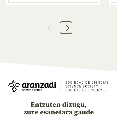
Entzuten dizugu,
zure esanetara gaude