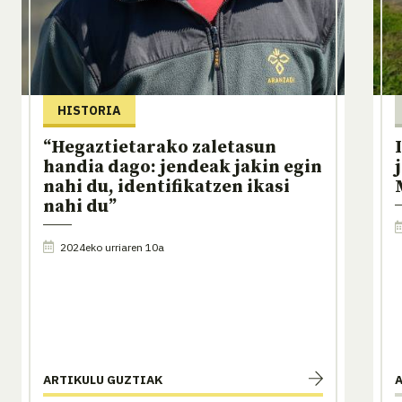
HISTORIA
“Hegaztietarako zaletasun
handia dago: jendeak jakin egin
nahi du, identifikatzen ikasi
nahi du”
2024eko urriaren 10a
ARTIKULU GUZTIAK