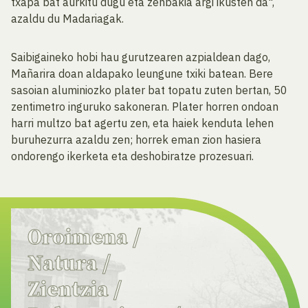
txapa bat aurkitu dugu eta zenbakia argi ikusten da",
azaldu du Madariagak.
Saibigaineko hobi hau gurutzearen azpialdean dago,
Mañarira doan aldapako leungune txiki batean. Bere
sasoian aluminiozko plater bat topatu zuten bertan, 50
zentimetro inguruko sakoneran. Plater horren ondoan
harri multzo bat agertu zen, eta haiek kenduta lehen
buruhezurra azaldu zen; horrek eman zion hasiera
ondorengo ikerketa eta deshobiratze prozesuari.
Oroimena
/
Natura
/
Zientzia
/