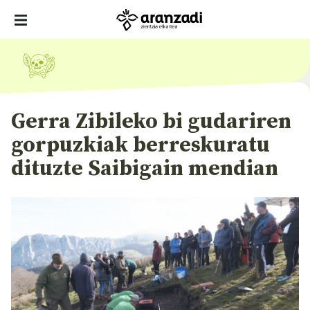
Gerra Zibileko bi gudariren
gorpuzkiak berreskuratu
dituzte Saibigain mendian