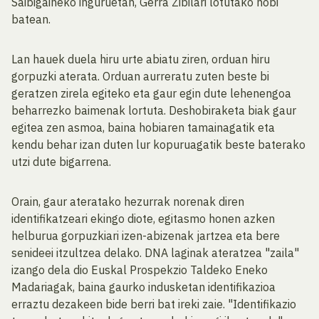
Saibigaineko inguruetan, Gerra Zibilari lotutako hobi
batean.
Lan hauek duela hiru urte abiatu ziren, orduan hiru
gorpuzki aterata. Orduan aurreratu zuten beste bi
geratzen zirela egiteko eta gaur egin dute lehenengoa
beharrezko baimenak lortuta. Deshobiraketa biak gaur
egitea zen asmoa, baina hobiaren tamainagatik eta
kendu behar izan duten lur kopuruagatik beste baterako
utzi dute bigarrena.
Orain, gaur ateratako hezurrak norenak diren
identifikatzeari ekingo diote, egitasmo honen azken
helburua gorpuzkiari izen-abizenak jartzea eta bere
senideei itzultzea delako. DNA laginak ateratzea "zaila"
izango dela dio Euskal Prospekzio Taldeko Eneko
Madariagak, baina gaurko indusketan identifikazioa
erraztu dezakeen bide berri bat ireki zaie. "Identifikazio