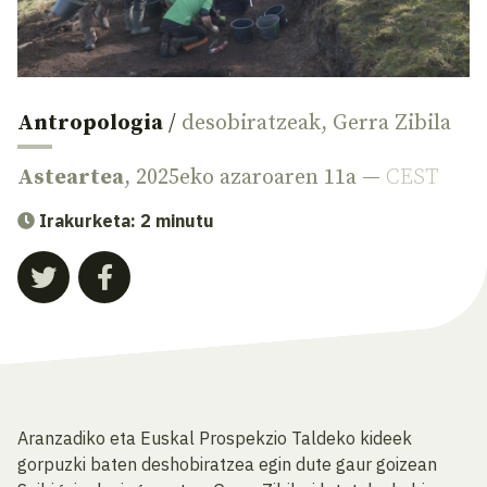
Antropologia
/
desobiratzeak
,
Gerra Zibila
Asteartea
, 2025eko azaroaren 11a —
CEST
Irakurketa: 2 minutu
Aranzadiko eta Euskal Prospekzio Taldeko kideek
gorpuzki baten deshobiratzea egin dute gaur goizean