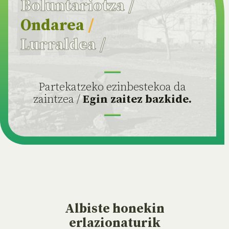
Boluntariotza
/
Ondarea
/
Lurraldea
/
Partekatzeko ezinbestekoa da
zaintzea /
Egin zaitez bazkide.
Albiste
honekin
erlazionaturik