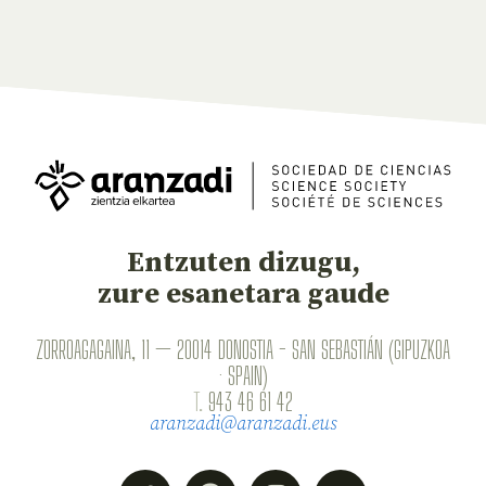
Entzuten dizugu,
zure esanetara gaude
ZORROAGAGAINA, 11 — 20014 DONOSTIA - SAN SEBASTIÁN (GIPUZKOA
· SPAIN)
T.
943 46 61 42
aranzadi@aranzadi.eus