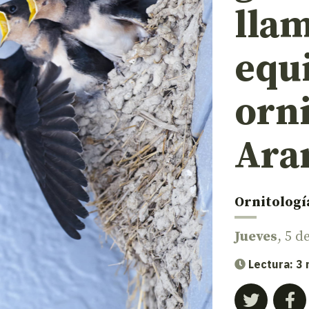
lla
equ
orni
Ara
Ornitologí
Jueves
, 5 
Lectura: 3