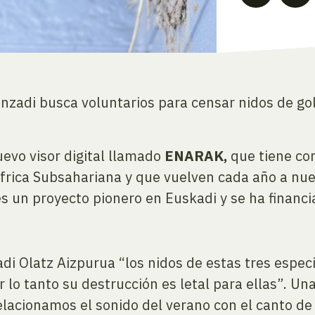
anzadi busca voluntarios para censar nidos de go
evo visor digital llamado
ENARAK,
que tiene com
África Subsahariana y que vuelven cada año a nues
s un proyecto pionero en Euskadi y se ha financ
di Olatz Aizpurua “los nidos de estas tres espec
 lo tanto su destrucción es letal para ellas”. Una
lacionamos el sonido del verano con el canto de