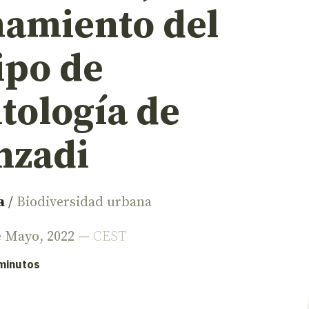
mamiento del
ipo de
tología de
nzadi
a
/
Biodiversidad urbana
de Mayo, 2022 —
CEST
 minutos