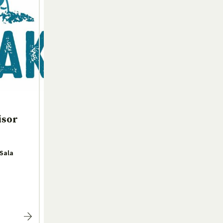
isor
(Sala