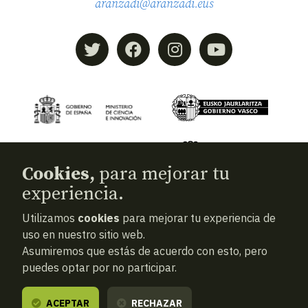
aranzadi@aranzadi.eus
Cookies,
para mejorar tu
experiencia.
Utilizamos
cookies
para mejorar tu experiencia de
© 2026
Aranzadi — Zientzia elkartea
uso en nuestro sitio web.
Asumiremos que estás de acuerdo con esto, pero
Términos y condiciones
puedes optar por no participar.
Política de privacidad
Cookies
ACEPTAR
RECHAZAR