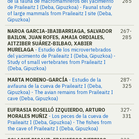
de la fauna de macromamíferos del yacimiento
265
de Praileaitz I (Deba, Gipuzkoa) - Faunal study
of large mammals from Praileaitz I site (Deba,
Gipuzkoa)
NAROA GARCIA-IBAIBARRIAGA, SALVADOR
267-
BAILON, JUAN ROFES, AMAIA ORDIALES,
285
AITZIBER SUÁREZ-BILBAO, XABIER
MURELAGA
- Estudio de los microvertebrados
del yacimiento de Praileaitz I (Deba, Gipuzkoa) -
Study of small vertebrates from Praileaitz I
(Deba, Gipuzkoa)
MARTA MORENO-GARCÍA
- Estudio de la
287-
avifauna de la cueva de Praileaitz I (Deba,
325
Gipuzkoa) - The avian remains from Praileaitz I
cave (Deba, Gipuzkoa)
EUFRASIA ROSELLÓ IZQUIERDO, ARTURO
327-
MORALES MUÑIZ
- Los peces de la cueva de
331
Praileaitz I (Deba, Gipuzkoa) - The fishes from
the cave of Praileaitz I (Deba, Gipuzkoa)