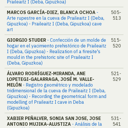
Praileaitz I (Deba, Gipuzkoa)
MARCOS GARCÍA-DIEZ, BLANCA OCHOA
-
505-
Arte rupestre en la cueva de Praileaitz I (Deba,
513
Gipuzkoa) - Praileaitz I (Deba, Gipuzkoa) cave
art
GIORGIO STUDER
- Confección de un molde de
515-
hogar en el yacimiento prehistórico de Praileaitz
520
I (Deba, Gipuzkoa) - Realization of a firesite's
mould in the prehistoric site of Praileaitz I
(Deba, Gipuzkoa)
ÁLVARO RODRÍGUEZ-MIRANDA, ANE
521-
LOPETEGI-GALARRAGA, JOSÉ M. VALLE-
529
MELÓN
- Registro geométrico y modelado
tridimensional de la cueva de Praileaitz I (Deba,
Gipuzkoa) - Recording the geometrical form and
modelling of Praileaitz I cave in Deba
(Gipuzkoa)
XABIER PEÑALVER, SONIA SAN JOSE, JOSE
531-
ANTONIO MUJIKA-ALUSTIZA
- Análisis de la
541