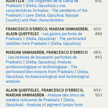
ALUSTIZA
- Los colgantes de la cueva de
451
Praileaitz I (Deba, Gipuzkoa) y sus
características formales - The pendants of the
Praileaitz I cave (Deba, Gipuzkoa, Basque
Country) and their characteristics
FRANCESCO D’ERRICO, MARIAN VANHAEREN,
453-
ALAIN QUEFFELEC
- Les galets perforés de
484
Praileaitz I (Deba, Gipuzkoa) - The perforated
pebbles from Praileaitz I (Deba, Gipuzkoa)
MARIAN VANHAEREN, FRANCESCO D’ERRICO
485-
- Les incisives de bouquetin perforées de
492
Praileaitz I (Deba, Gipuzkoa). Analyse
archéozoologique et technologique - The
perforated ibex incisors from Praileaitz I (Deba,
Gipuzkoa). Archaeozoological and technological
analysis
ALAIN QUEFFELEC, FRANCESCO D’ERRICO,
493-
MARIAN VANHAEREN
- Analyse des blocs de
503
matière colorante de Praileaitz I (Deba,
Gipuzkoa) - Analysis of pigment lumps from