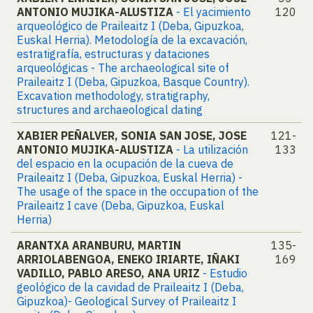
ANTONIO MUJIKA-ALUSTIZA
- El yacimiento
120
arqueológico de Praileaitz I (Deba, Gipuzkoa,
Euskal Herria). Metodología de la excavación,
estratigrafía, estructuras y dataciones
arqueológicas - The archaeological site of
Praileaitz I (Deba, Gipuzkoa, Basque Country).
Excavation methodology, stratigraphy,
structures and archaeological dating
XABIER PEÑALVER, SONIA SAN JOSE, JOSE
121-
ANTONIO MUJIKA-ALUSTIZA
- La utilización
133
del espacio en la ocupación de la cueva de
Praileaitz I (Deba, Gipuzkoa, Euskal Herria) -
The usage of the space in the occupation of the
Praileaitz I cave (Deba, Gipuzkoa, Euskal
Herria)
ARANTXA ARANBURU, MARTIN
135-
ARRIOLABENGOA, ENEKO IRIARTE, IÑAKI
169
VADILLO, PABLO ARESO, ANA URIZ
- Estudio
geológico de la cavidad de Praileaitz I (Deba,
Gipuzkoa)- Geological Survey of Praileaitz I