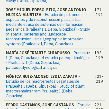
cavity (Deba, Gipuzkoa)
JOSE MIGUEL EDESO-FITO, JOSE ANTONIO
171-
MUJIKA-ALUSTIZA
- Estudio de patrones
191
espaciales y de reconstrucción paisajística
mediante el uso de sistemas de información
geográfica (Praileaitz I, Deba, Gipuzkoa) - Study
of spatial patterns and landscape
reconstruction using geographic information
systems (Praileaitz I, Deba, Gipuzkoa)
MARÍA JOSÉ IRIARTE-CHIAPUSSO
- Praileaitz
193-
I (Deba, Gipuzkoa): el estudio paleopalinológico
199
- Praileaitz I (Deba, Gizpuzkoa):
palaeopalynological analysis
MÓNICA RUIZ-ALONSO, LYDIA ZAPATA
-
201-
Estudio de los macrorrestos vegetales de
219
Praileaitz I (Deba, Gipuzkoa) - Study of plant
macroremains from Praileaitz I (Deba,
Gipuzkoa)
PEDRO CASTAÑOS, JONE CASTAÑOS
- Estudio
221-