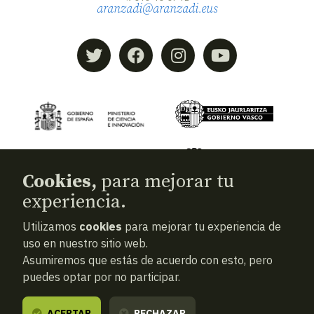
aranzadi@aranzadi.eus
Cookies,
para mejorar tu
experiencia.
Utilizamos
cookies
para mejorar tu experiencia de
© 2026
Aranzadi — Zientzia elkartea
uso en nuestro sitio web.
Asumiremos que estás de acuerdo con esto, pero
Términos y condiciones
puedes optar por no participar.
Política de privacidad
Cookies
ACEPTAR
RECHAZAR