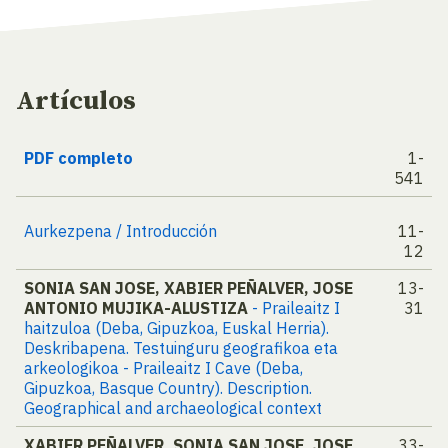
Artículos
PDF completo
1-
541
Aurkezpena / Introducción
11-
12
SONIA SAN JOSE, XABIER PEÑALVER, JOSE
13-
ANTONIO MUJIKA-ALUSTIZA
- Praileaitz I
31
haitzuloa (Deba, Gipuzkoa, Euskal Herria).
Deskribapena. Testuinguru geografikoa eta
arkeologikoa - Praileaitz I Cave (Deba,
Gipuzkoa, Basque Country). Description.
Geographical and archaeological context
XABIER PEÑALVER, SONIA SAN JOSE, JOSE
33-