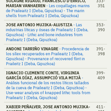
SOLAGNE RIGAUD, FRANCESCO D’ERRICO,
333-
MARIAN VANHAEREN
- Les coquillages marins
351
de Praileaitz I (Deba, Gipuzkoa) - The marin
shells from Praileaitz I (Deba, Gipuzkoa)
JOSE ANTONIO MUJIKA-ALUSTIZA
- Las
353-
industrias líticas y óseas de Praileaitz I (Deba,
390
Gipuzkoa) - Lithic and bone industires from
Praileaitz I (Deba, Gipuzkoa)
ANDONI TARRIÑO VINAGRE
- Procedencia de
391-
los sílex recuperados en Praileaitz I (Deba,
398
Gipuzkoa) - Provenance of recovered flint in
Praileitz I (Deba, Gipuzkoa)
IGNACIO CLEMENTE CONTE, VIRGINIA
399-
GARCÍA DÍAZ, ASSUMPCIÓ VILA MITJÀ
-
409
Análisis funcional de los restos líticos tallados
de la cueva de Praileaitz I (Deba, Gipuzkoa) -
Use-wear analysis of knapped lithic tools from
Praileaitz I (Deba, Gipuzkoa)
XABIER PEÑALVER, JOSE ANTONIO MUJIKA-
411-