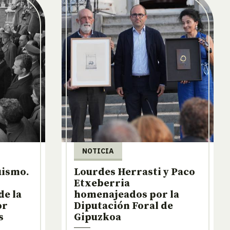
NOTICIA
uismo.
Lourdes Herrasti y Paco
Etxeberria
de la
homenajeados por la
or
Diputación Foral de
s
Gipuzkoa