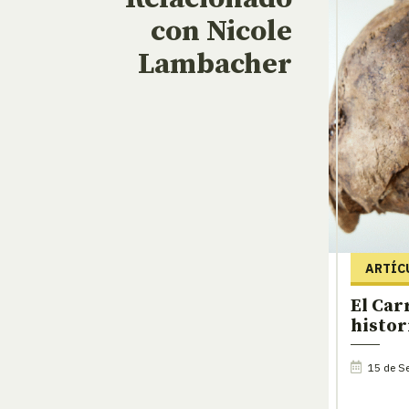
con Nicole
Lambacher
ARTÍC
El Car
histori
15 de Se