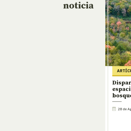
noticia
ARTÍC
Dispar
espaci
bosque
28 de A