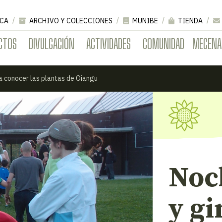
CA
ARCHIVO Y COLECCIONES
MUNIBE
TIENDA
CTOS
DIVULGACIÓN
ACTIVIDADES
COMUNIDAD
MECENA
a conocer las plantas de Oiangu
Noc
y g