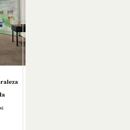
uraleza
da
n)