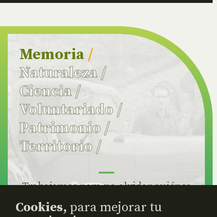
Memoria
/
Naturaleza
/
Ciencia
/
Voluntariado
/
Patrimonio
/
Territorio
/
Trabajamos para no olvidar quiénes
somos /
Hazte socia/o.
Cookies,
para mejorar tu