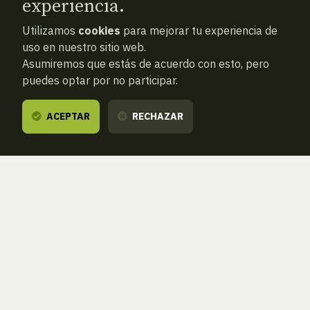
experiencia.
Utilizamos
cookies
para mejorar tu experiencia de
uso en nuestro sitio web.
Asumiremos que estás de acuerdo con esto, pero
puedes optar por no participar.
ACEPTAR
RECHAZAR
Relacionado
con esta
noticia