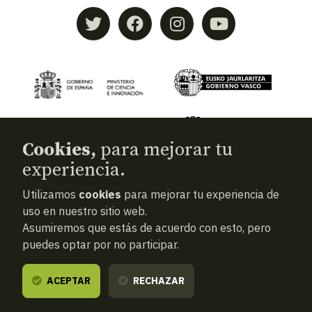
Cookies,
para mejorar tu
experiencia.
Utilizamos
cookies
para mejorar tu experiencia de
© 2026
Aranzadi — Zientzia elkartea
uso en nuestro sitio web.
Asumiremos que estás de acuerdo con esto, pero
Términos y condiciones
puedes optar por no participar.
Política de privacidad
Cookies
ACEPTAR
RECHAZAR