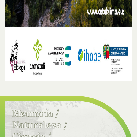
Memoria
/
Naturaleza
/
Ciencia
/