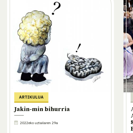
ARTIKULUA
Jakin-min bihurria
2022eko uztailaren 29a