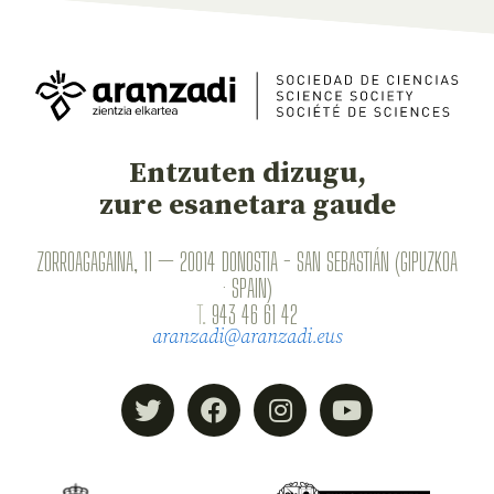
Entzuten dizugu,
zure esanetara gaude
ZORROAGAGAINA, 11 — 20014 DONOSTIA - SAN SEBASTIÁN (GIPUZKOA
· SPAIN)
T.
943 46 61 42
aranzadi@aranzadi.eus