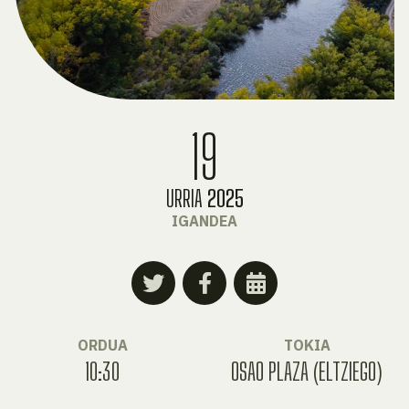
19
URRIA
2025
IGANDEA
ORDUA
TOKIA
10:30
OSAO PLAZA (ELTZIEGO)