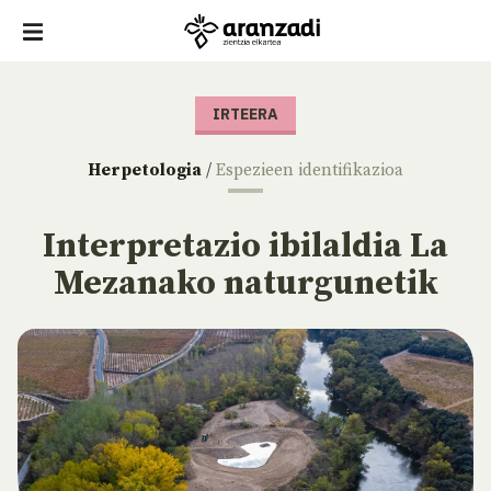
IRTEERA
Herpetologia
/
Espezieen identifikazioa
Interpretazio ibilaldia La
Mezanako naturgunetik