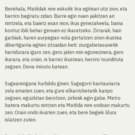
Berehala, Matildak nire eskutik tira egiteari utzi zion, eta
berriro begiratu zidan. Barre egin nuen jaikitzen ari
nintzela, eta baietz esan nion, ikus genezakeela, baina
kontuz ibili behar genuen ez ikaratzeko. Zirrarak, hain
garbiak, haren aurpegian nola gertatzen ziren ikustea
dibertigarria egiten zitzaidan beti: ziurgabetasunetik
harridurara igaro zen, gero jakin-min egonezinera, gero
ikarara, eta orain, ni barrez ikustean, berriro txundituta
zegoen. Dena minutu batean.
Sugearengana hurbildu ginen. Sugegorri kantauriarra
zela ematen zuen, eta gure elkarrizketatik kanpo
zegoen, eguzkitan berotzen, zirkinik egin gabe. Metro
batera makurtu nintzen eta Matilda nire ondoan makurtu
zen. Orain ondo ikusten zuen, eta bere begiek lilura
islatzen zuten.