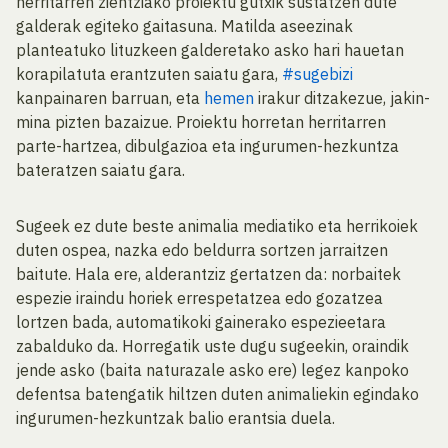
herritarren zientziako proiektu gutxik sustatzen dute
galderak egiteko gaitasuna. Matilda aseezinak
planteatuko lituzkeen galderetako asko hari hauetan
korapilatuta erantzuten saiatu gara,
#sugebizi
kanpainaren barruan, eta
hemen
irakur ditzakezue, jakin-
mina pizten bazaizue. Proiektu horretan herritarren
parte-hartzea, dibulgazioa eta ingurumen-hezkuntza
bateratzen saiatu gara.
Sugeek ez dute beste animalia mediatiko eta herrikoiek
duten ospea, nazka edo beldurra sortzen jarraitzen
baitute. Hala ere, alderantziz gertatzen da: norbaitek
espezie iraindu horiek errespetatzea edo gozatzea
lortzen bada, automatikoki gainerako espezieetara
zabalduko da. Horregatik uste dugu sugeekin, oraindik
jende asko (baita naturazale asko ere) legez kanpoko
defentsa batengatik hiltzen duten animaliekin egindako
ingurumen-hezkuntzak balio erantsia duela.