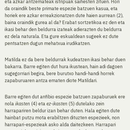
eta azkar antzemateak istripuak saihesten zituen. Hori
da oraindik beste primate espezie batzuen kasua, eta
horiek ere azkar erreakzionatzen dute haien aurrean (2),
baina oraindik gurea al da? Erabat sortzetikoa ez den eta
ikasi behar den beldurra izateak adierazten du beldurra
ez dela naturala. Eta gure eskualdean sugeek ez dute
pentsatzen dugun mehatxua irudikatzen.
Matilda ez da bere beldurrak kudeatzen ikasi behar duen
bakarra. Barre egiten dut hura ikustean, hain adi dagoen
sugegorriari begira, bere burutxo handi-handi horrek
zapaburuaren antza ematen diote Matildari.
Barre egiten dut anfibio espezie batzuen zapaburuek ere
nola
ikasten
(4) eta
ez-ikasten
(5) dutelako zein
harrapariren beldur izan behar duten. Hala egiten dute
hainbat putzu mota erabiltzen dituzten espezieek, non
harrapari-espezieak asko alda daitezkeen. Harrapari