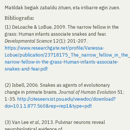
Matildak begiak zabaldu zituen, eta irribarre egin zuen.
Bibliografia:
(1) DeLoache & LoBue, 2009. The narrow fellow in the
grass: Human infants associate snakes and fear.
Developmental Science
12(1): 201-207.
https://www.researchgate.net/profile/Vanessa-
Lobue/publication/23718175_The_narrow_fellow_in_the
narrow-fellow-in-the-grass-Human-infants-associate-
snakes-and-fear.pdf
(2) Isbell, 2006. Snakes as agents of evolutionary
change in primate brains.
Journal of Human Evolution
51:
1-35.
http://citeseerx.ist.psu.edu/viewdoc/download?
doi=10.1.1.877.560&rep=rep1&type=pdf
(3) Van Lee
et al
., 2013. Pulvinar neurons reveal
neurobiological evidence of