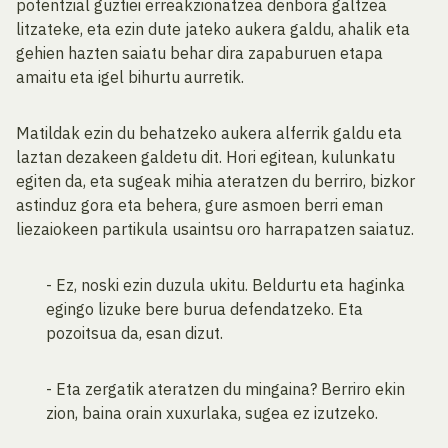
potentzial guztiei erreakzionatzea denbora galtzea
litzateke, eta ezin dute jateko aukera galdu, ahalik eta
gehien hazten saiatu behar dira zapaburuen etapa
amaitu eta igel bihurtu aurretik.
Matildak ezin du behatzeko aukera alferrik galdu eta
laztan dezakeen galdetu dit. Hori egitean, kulunkatu
egiten da, eta sugeak mihia ateratzen du berriro, bizkor
astinduz gora eta behera, gure asmoen berri eman
liezaiokeen partikula usaintsu oro harrapatzen saiatuz.
- Ez, noski ezin duzula ukitu. Beldurtu eta haginka
egingo lizuke bere burua defendatzeko. Eta
pozoitsua da, esan dizut.
- Eta zergatik ateratzen du mingaina? Berriro ekin
zion, baina orain xuxurlaka, sugea ez izutzeko.