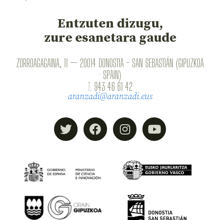
Entzuten dizugu,
zure esanetara gaude
ZORROAGAGAINA, 11 — 20014 DONOSTIA - SAN SEBASTIÁN (GIPUZKOA
· SPAIN)
T.
943 46 61 42
aranzadi@aranzadi.eus