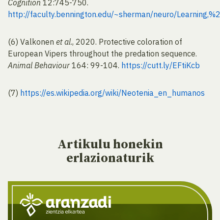
Cognition
12:745-750.
http://faculty.bennington.edu/~sherman/neuro/Lear
(6) Valkonen
et al
., 2020. Protective coloration of
European Vipers throughout the predation sequence.
Animal Behaviour
164: 99-104.
https://cutt.ly/EFtiKcb
(7)
https://es.wikipedia.org/wiki/Neotenia_en_humanos
Artikulu
honekin
erlazionaturik