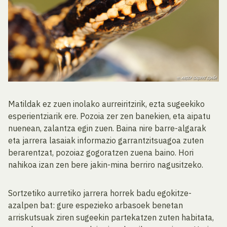
Matildak ez zuen inolako aurreiritzirik, ezta sugeekiko
esperientziarik ere. Pozoia zer zen banekien, eta aipatu
nuenean, zalantza egin zuen. Baina nire barre-algarak
eta jarrera lasaiak informazio garrantzitsuagoa zuten
berarentzat, pozoiaz gogoratzen zuena baino. Hori
nahikoa izan zen bere jakin-mina berriro nagusitzeko.
Sortzetiko aurretiko jarrera horrek badu egokitze-
azalpen bat: gure espezieko arbasoek benetan
arriskutsuak ziren sugeekin partekatzen zuten habitata,