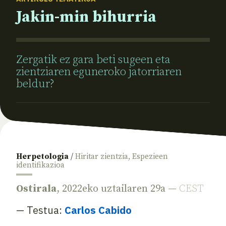
Jakin-min bihurria
Zergatik ez gara beti sugeen eta
zientziaren eguneroko jatorriaren
beldur?
Herpetologia
/
Hiritar zientzia
,
Espezieen
identifikazioa
Ostirala
, 2022eko uztailaren 29a —
CEST
— Testua:
Carlos Cabido