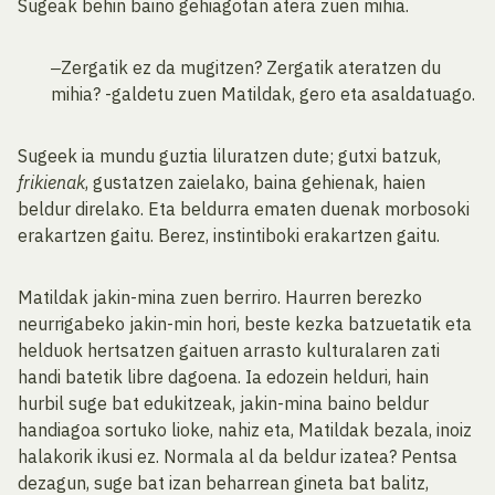
Sugeak behin baino gehiagotan atera zuen mihia.
‒Zergatik ez da mugitzen? Zergatik ateratzen du
mihia? -galdetu zuen Matildak, gero eta asaldatuago.
Sugeek ia mundu guztia liluratzen dute; gutxi batzuk,
frikienak
, gustatzen zaielako, baina gehienak, haien
beldur direlako. Eta beldurra ematen duenak morbosoki
erakartzen gaitu. Berez, instintiboki erakartzen gaitu.
Matildak jakin-mina zuen berriro. Haurren berezko
neurrigabeko jakin-min hori, beste kezka batzuetatik eta
helduok hertsatzen gaituen arrasto kulturalaren zati
handi batetik libre dagoena. Ia edozein helduri, hain
hurbil suge bat edukitzeak, jakin-mina baino beldur
handiagoa sortuko lioke, nahiz eta, Matildak bezala, inoiz
halakorik ikusi ez. Normala al da beldur izatea? Pentsa
dezagun, suge bat izan beharrean gineta bat balitz,