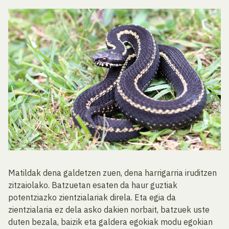
Matildak dena galdetzen zuen, dena harrigarria iruditzen
zitzaiolako. Batzuetan esaten da haur guztiak
potentziazko zientzialariak direla. Eta egia da
zientzialaria ez dela asko dakien norbait, batzuek uste
duten bezala, baizik eta galdera egokiak modu egokian