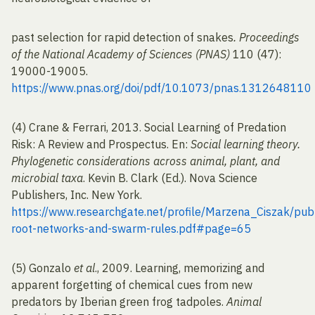
past selection for rapid detection of snakes
. Proceedings
of the National Academy of Sciences (PNAS)
110 (47):
19000-19005.
https://www.pnas.org/doi/pdf/10.1073/pnas.1312648110
(4) Crane & Ferrari, 2013. Social Learning of Predation
Risk: A Review and Prospectus. En:
Social learning theory.
Phylogenetic considerations across animal, plant, and
microbial taxa
. Kevin B. Clark (Ed.). Nova Science
Publishers, Inc. New York.
https://www.researchgate.net/profile/Marzena_Ciszak/
root-networks-and-swarm-rules.pdf#page=65
(5) Gonzalo
et al
., 2009. Learning, memorizing and
apparent forgetting of chemical cues from new
predators by Iberian green frog tadpoles.
Animal