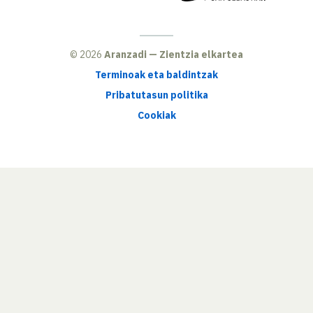
© 2026
Aranzadi — Zientzia elkartea
Terminoak eta baldintzak
Pribatutasun politika
Cookiak