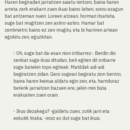
Haren begiradari jarraitzen saiatu nintzen, baina haren
arreta zerk erakarri zuen ikusi baino lehen, soinu ezagun
bat antzeman nuen. Loreen atzean, hormari itsatsita,
suge bat mugitzen zen astiro-astiro. Hamar bat
zentimetro baino ez zen mugitu, eta bi harriren artean
egokitu zen, eguzkitan.
- Oh, suge bat da-esan nion irribarrez-. Berdin dio
zenbat suge ikusi ditudan, beti egiten dit irribarre
suge batekin topo egiteak. Matildak adi-adi
begiratzen zidan. Gero sugeari begiratu zion berriro,
baina haren keinua aldatu egin zen, eta, harriduraz
beterik jarraitzen bazuen ere, jakin-min bizia
erakusten zuen orain.
- Ikus dezakegu? -galdetu zuen, zutik jarri eta
eskutik tiraka. -inoiz ez dut suge bat ikusi.