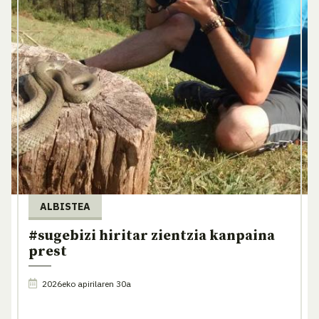
ALBISTEA
#sugebizi hiritar zientzia kanpaina
prest
2026eko apirilaren 30a