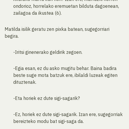
ondorioz, horrelako eremuetan bilduta dagoenean,
zailagoa da ikustea (6).
Matilda isilik geratu zen pixka batean, sugegorriari
begira.
-Iritsi ginenerako geldirik zegoen.
-Egia esan, ez du asko mugitu behar. Baina badira
beste suge mota batzuk ere, ibilaldi luzeak egiten
dituztenak.
-Eta horiek ez dute sigi-sagarik?
-Ez, horiek ez dute sigi-sagarik. Izan ere, sugegorriak
bereizteko modu bat sigi-saga da.