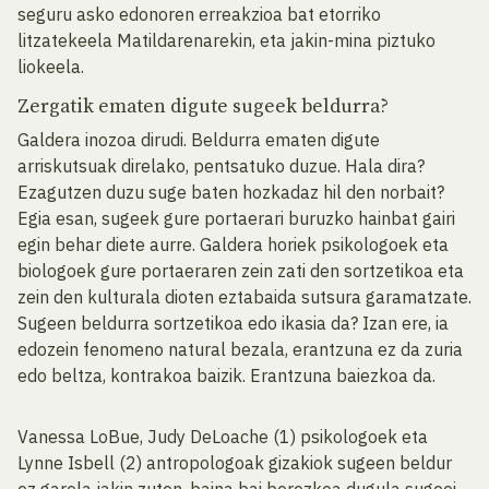
seguru asko edonoren erreakzioa bat etorriko
litzatekeela Matildarenarekin, eta jakin-mina piztuko
liokeela.
Zergatik ematen digute sugeek beldurra?
Galdera inozoa dirudi. Beldurra ematen digute
arriskutsuak direlako, pentsatuko duzue. Hala dira?
Ezagutzen duzu suge baten hozkadaz hil den norbait?
Egia esan, sugeek gure portaerari buruzko hainbat gairi
egin behar diete aurre. Galdera horiek psikologoek eta
biologoek gure portaeraren zein zati den sortzetikoa eta
zein den kulturala dioten eztabaida sutsura garamatzate.
Sugeen beldurra sortzetikoa edo ikasia da? Izan ere, ia
edozein fenomeno natural bezala, erantzuna ez da zuria
edo beltza, kontrakoa baizik. Erantzuna baiezkoa da.
Vanessa LoBue, Judy DeLoache (1) psikologoek eta
Lynne Isbell (2) antropologoak gizakiok sugeen beldur
ez garela jakin zuten, baina bai berezkoa dugula sugeei