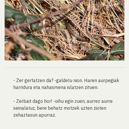
- Zer gertatzen da? -galdetu nion. Haren aurpegiak
harridura eta nahasmena islatzen zituen.
- Zerbait dago hor! -oihu egin zuen, aurrez aurre
seinalatuz, bere behatz motzek uzten zioten
zehaztasun apurraz.