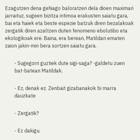
Ezagutzen dena gehiago baloratzen dela dioen maximari
jarraituz, sugeen bizitza intimoa erakusten saiatu gara,
bai eta haiek eta beste espezie batzuk diren bezalakoak
zergatik diren azaltzen duten fenomeno ebolutibo eta
ekologikoak ere. Baina, era berean, Matildari ematen
zaion jakin-min bera sortzen saiatu gara.
- Sugegorri guztiek dute sigi-saga? -galdetu zuen
bat-batean Matildak.
- Ez, denak ez. Zenbait gizabanakok bi marra
dauzkate
- Zergatik?
- Ez dakigu.