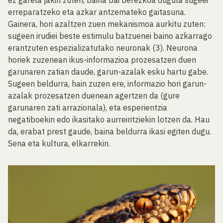
erreparatzeko eta azkar antzemateko gaitasuna.
Gainera, hori azaltzen zuen mekanismoa aurkitu zuten:
sugeen irudiei beste estimulu batzuenei baino azkarrago
erantzuten espezializatutako neuronak (3). Neurona
horiek zuzenean ikus-informazioa prozesatzen duen
garunaren zatian daude, garun-azalak esku hartu gabe.
Sugeen beldurra, hain zuzen ere, informazio hori garun-
azalak prozesatzen duenean agertzen da (gure
garunaren zati arrazionala), eta esperientzia
negatiboekin edo ikasitako aurreiritziekin lotzen da. Hau
da, erabat prest gaude, baina beldurra ikasi egiten dugu.
Sena eta kultura, elkarrekin.