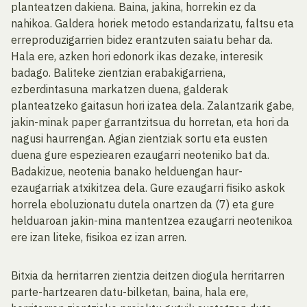
planteatzen dakiena. Baina, jakina, horrekin ez da
nahikoa. Galdera horiek metodo estandarizatu, faltsu eta
erreproduzigarrien bidez erantzuten saiatu behar da.
Hala ere, azken hori edonork ikas dezake, interesik
badago. Baliteke zientzian erabakigarriena,
ezberdintasuna markatzen duena, galderak
planteatzeko gaitasun hori izatea dela. Zalantzarik gabe,
jakin-minak paper garrantzitsua du horretan, eta hori da
nagusi haurrengan. Agian zientziak sortu eta eusten
duena gure espeziearen ezaugarri neoteniko bat da.
Badakizue, neotenia banako helduengan haur-
ezaugarriak atxikitzea dela. Gure ezaugarri fisiko askok
horrela eboluzionatu dutela onartzen da (7) eta gure
helduaroan jakin-mina mantentzea ezaugarri neotenikoa
ere izan liteke, fisikoa ez izan arren.
Bitxia da herritarren zientzia deitzen diogula herritarren
parte-hartzearen datu-bilketan, baina, hala ere,