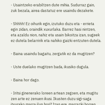
- Usaintzeko erabiltzen dute mihia. Sudurraz gain,
zuk bezala, airea dastatuz ere usaindu dezakete.
- Shhhh! Ez oihurik egin, izutuko duzu eta - errieta
egin zidan, oraindik xuxurlaka. Barrez hasi nintzen,
eta azaldu nion, nahiz eta usain bikoitza izan, sugeek
ez dutela belarririk eta nahiko gaizki entzuten dutela.
- Baina usaindu bagaitu, zergatik ez da mugitzen?
- Uste duelako mugitzen bada, ikusiko dugula.
- Baina hor dago.
- Iritsi ginenerako loreen artean zegoen, eta mugitu
zen arte ez zenuen ikusi. Ikusten duzu sigi-saga
itxurako marra ilun hori? Izan ere, marrazki horren