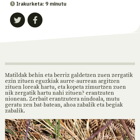
Irakurketa: 9 minutu
Matildak behin eta berriz galdetzen zuen zergatik
ezin zituen eguzkiak aurre-aurrean argitzen
zituen loreak hartu, eta kopeta zimurtzen zuen
nik zergatik hartu nahi zituen? erantzuten
nionean. Zerbait erantzutera nindoala, mutu
geratu zen bat-batean, ahoa zabalik eta begiak
zabalik.