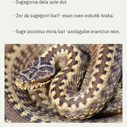
- Sugegorria dela uste dut.
- Zer da sugegorri bat? -esan zuen eskutik tiraka.
- Suge pozoitsu mota bat -axolagabe erantzun nion.