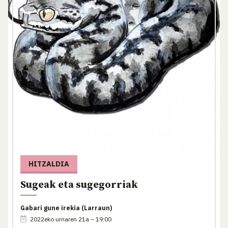
HITZALDIA
Sugeak eta sugegorriak
Gabari gune irekia (Larraun)
2022eko urriaren 21a – 19:00