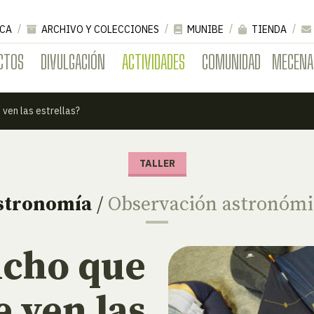
CA
ARCHIVO Y COLECCIONES
MUNIBE
TIENDA
CTOS
DIVULGACIÓN
ACTIVIDADES
COMUNIDAD
MECENA
 ven las estrellas?
TALLER
stronomía
/
Observación astronómi
icho que
e ven las