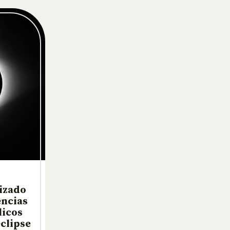
izado
encias
licos
clipse