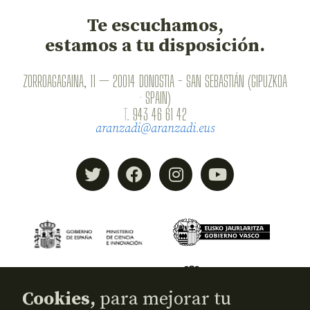
Te escuchamos,
estamos a tu disposición.
ZORROAGAGAINA, 11 — 20014 DONOSTIA - SAN SEBASTIÁN (GIPUZKOA
· SPAIN)
T.
943 46 61 42
aranzadi@aranzadi.eus
Cookies,
para mejorar tu