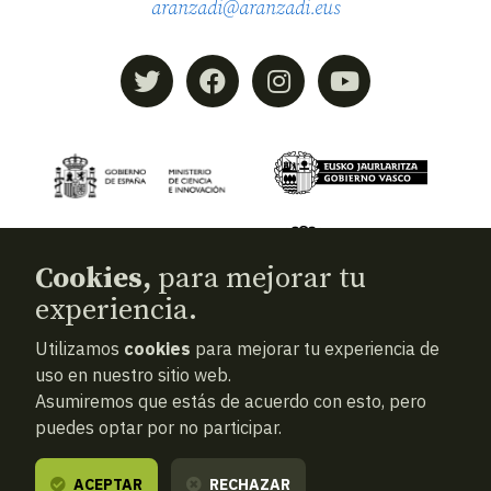
aranzadi@aranzadi.eus
Cookies,
para mejorar tu
experiencia.
Utilizamos
cookies
para mejorar tu experiencia de
© 2026
Aranzadi — Zientzia elkartea
uso en nuestro sitio web.
Asumiremos que estás de acuerdo con esto, pero
Términos y condiciones
puedes optar por no participar.
Política de privacidad
Cookies
ACEPTAR
RECHAZAR