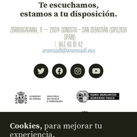
Te escuchamos,
estamos a tu disposición.
ZORROAGAGAINA, 11 — 20014 DONOSTIA - SAN SEBASTIÁN (GIPUZKOA
· SPAIN)
T.
943 46 61 42
aranzadi@aranzadi.eus
Cookies,
para mejorar tu
experiencia.