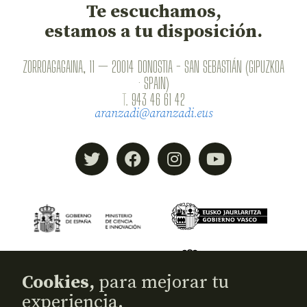
Te escuchamos,
estamos a tu disposición.
ZORROAGAGAINA, 11 — 20014 DONOSTIA - SAN SEBASTIÁN (GIPUZKOA
· SPAIN)
T.
943 46 61 42
aranzadi@aranzadi.eus
Cookies,
para mejorar tu
experiencia.