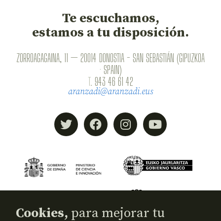
Te escuchamos,
estamos a tu disposición.
ZORROAGAGAINA, 11 — 20014 DONOSTIA - SAN SEBASTIÁN (GIPUZKOA
· SPAIN)
T.
943 46 61 42
aranzadi@aranzadi.eus
Cookies,
para mejorar tu