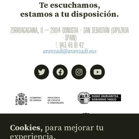
Te escuchamos,
estamos a tu disposición.
ZORROAGAGAINA, 11 — 20014 DONOSTIA - SAN SEBASTIÁN (GIPUZKOA
· SPAIN)
T.
943 46 61 42
aranzadi@aranzadi.eus
Cookies,
para mejorar tu
experiencia.