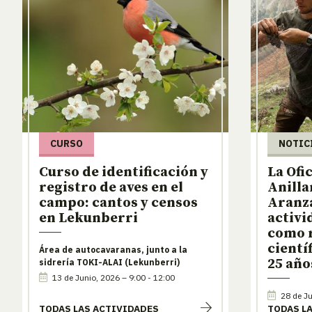
CURSO
NOTIC
Curso de identificación y
La Ofi
registro de aves en el
Anilla
campo: cantos y censos
Aranza
en Lekunberri
activi
como 
cientí
Área de autocavaranas, junto a la
25 año
sidrería TOKI-ALAI (Lekunberri)
13 de Junio, 2026 – 9:00 - 12:00
28 de Ju
TODAS LAS ACTIVIDADES
TODAS L