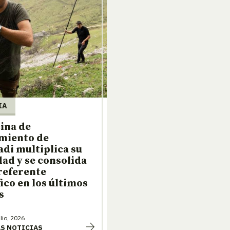
IA
cina de
miento de
di multiplica su
dad y se consolida
referente
fico en los últimos
s
lio, 2026
AS NOTICIAS