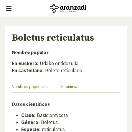
Boletus reticulatus
Nombre popular
En euskera:
Udako onddozuria
En castellano:
Boleto reticulado
Nombres populares
|
Sinonímias
Datos cientificos
Clase:
Basidiomycota
Género:
Boletus
Especie:
reticulatus