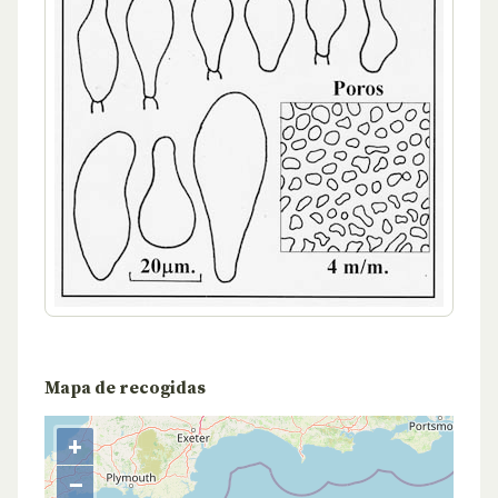
Mapa de recogidas
+
−