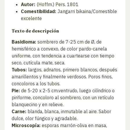
Autor:
(Hoffm.) Pers. 1801
Comestibilidad:
Jangarri bikaina/Comestible
excelente
Texto de descripción
Basidioma:
sombrero de 7-25 cm de Ø, de
hemisférico a convexo, de color pardo-canela
uniforme, con tendencia a cuartearse con tiempo
seco, cutícula mate, seca.
Tubos:
largos, adnatos, primero blancos, después
amarillentos y finalmente verdosos. Poros finos,
concoloros a los tubos.
Pie:
de 5-20 x 2-5 cm.ventrudo, luego cilíndrico o
piriforme, concoloro al sombrero, con un retículo
blanquecino y en relieve.
Carne:
blanda, blanca, inmutable al aire. Sabor
dulce, olor fúngico y agradable.
Microscopía:
esporas marrón-oliva en masa,