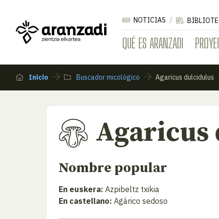
NOTICIAS
BIBLIOTE
QUÉ ES ARANZADI
PROYE
Inicio
Buscador micológico
Agaricus dulcidulus
Agaricus 
Nombre popular
En euskera:
Azpibeltz txikia
En castellano:
Agárico sedoso