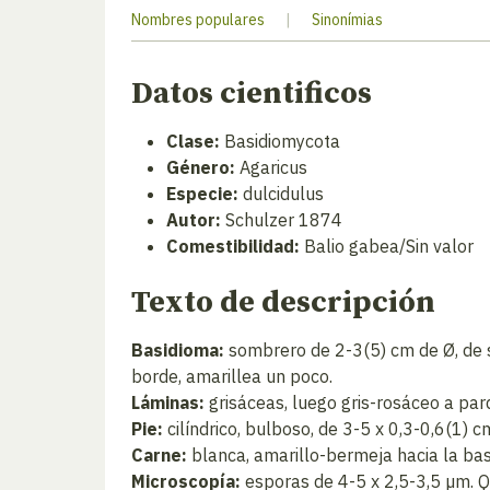
Nombres populares
|
Sinonímias
Datos cientificos
Clase:
Basidiomycota
Género:
Agaricus
Especie:
dulcidulus
Autor:
Schulzer 1874
Comestibilidad:
Balio gabea/Sin valor
Texto de descripción
Basidioma:
sombrero de 2-3(5) cm de Ø, de s
borde, amarillea un poco.
Láminas:
grisáceas, luego gris-rosáceo a par
Pie:
cilíndrico, bulboso, de 3-5 x 0,3-0,6(1) cm
Carne:
blanca, amarillo-bermeja hacia la bas
Microscopía:
esporas de 4-5 x 2,5-3,5 µm. Qu